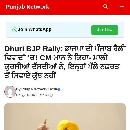
Skip
Punjab Network
Me
to
content
Join WhatsApp
Join Now
Dhuri BJP Rally: ਭਾਜਪਾ ਦੀ ਪੰਜਾਬ ਰੈਲੀ
ਵਿਵਾਦਾਂ ‘ਚ! CM ਮਾਨ ਨੇ ਕਿਹਾ- ਖ਼ਾਲੀ
ਕੁਰਸੀਆਂ ਦੱਸਦੀਆਂ ਨੇ, ਇਨ੍ਹਾਂ ਪੱਲੇ ਨਫ਼ਰਤ
ਤੋਂ ਸਿਵਾਏ ਕੁੱਝ ਨਹੀਂ
By
Punjab Network Desk
On: ਜੂਨ 8, 2026 1:14 ਬਾਃ ਦੁਃ