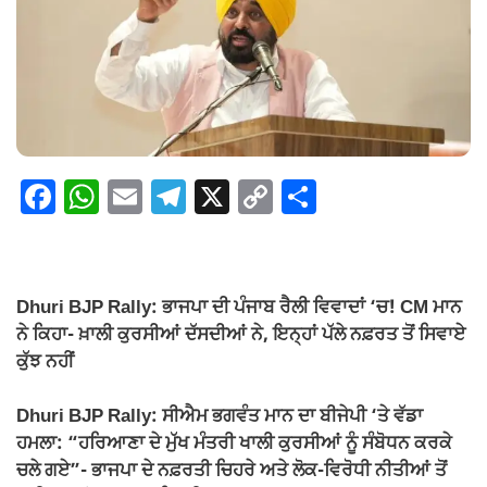
F
W
E
T
X
C
S
a
h
m
el
o
h
c
at
ail
e
p
ar
e
s
gr
y
e
Dhuri BJP Rally: ਭਾਜਪਾ ਦੀ ਪੰਜਾਬ ਰੈਲੀ ਵਿਵਾਦਾਂ ‘ਚ! CM ਮਾਨ
b
A
a
Li
ਨੇ ਕਿਹਾ- ਖ਼ਾਲੀ ਕੁਰਸੀਆਂ ਦੱਸਦੀਆਂ ਨੇ, ਇਨ੍ਹਾਂ ਪੱਲੇ ਨਫ਼ਰਤ ਤੋਂ ਸਿਵਾਏ
o
p
m
n
ਕੁੱਝ ਨਹੀਂ
o
p
k
Dhuri BJP Rally: ਸੀਐਮ ਭਗਵੰਤ ਮਾਨ ਦਾ ਬੀਜੇਪੀ ‘ਤੇ ਵੱਡਾ
k
ਹਮਲਾ: “ਹਰਿਆਣਾ ਦੇ ਮੁੱਖ ਮੰਤਰੀ ਖਾਲੀ ਕੁਰਸੀਆਂ ਨੂੰ ਸੰਬੋਧਨ ਕਰਕੇ
ਚਲੇ ਗਏ”- ਭਾਜਪਾ ਦੇ ਨਫ਼ਰਤੀ ਚਿਹਰੇ ਅਤੇ ਲੋਕ-ਵਿਰੋਧੀ ਨੀਤੀਆਂ ਤੋਂ