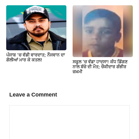
ਪੰਜਾਬ ‘ਚ ਵੱਡੀ ਵਾਰਦਾਤ; ਨੌਜਵਾਨ ਦਾ
ਗੋਲੀਆਂ ਮਾਰ ਕੇ ਕਤਲ!
ਸਕੂਲ ’ਚ ਵੱਡਾ ਹਾਦਸਾ! ਕੰਧ ਡਿੱਗਣ
ਨਾਲ ਬੱਚੇ ਦੀ ਮੌਤ; ਚੌਕੀਦਾਰ ਗੰਭੀਰ
ਜ਼ਖ਼ਮੀ
Leave a Comment
Comment