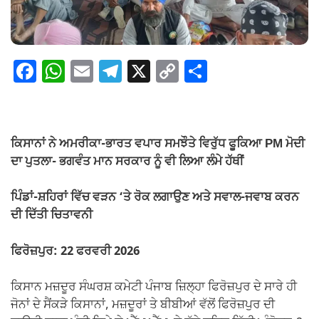
F
W
E
T
X
C
S
a
h
m
el
o
h
c
at
ail
e
p
ar
e
s
gr
y
e
ਕਿਸਾਨਾਂ ਨੇ ਅਮਰੀਕਾ-ਭਾਰਤ ਵਪਾਰ ਸਮਝੌਤੇ ਵਿਰੁੱਧ ਫੂਕਿਆ PM ਮੋਦੀ
b
A
a
Li
ਦਾ ਪੁਤਲਾ- ਭਗਵੰਤ ਮਾਨ ਸਰਕਾਰ ਨੂੰ ਵੀ ਲਿਆ ਲੰਮੇ ਹੱਥੀਂ
o
p
m
n
ਪਿੰਡਾਂ-ਸ਼ਹਿਰਾਂ ਵਿੱਚ ਵੜਨ ‘ਤੇ ਰੋਕ ਲਗਾਉਣ ਅਤੇ ਸਵਾਲ-ਜਵਾਬ ਕਰਨ
o
p
k
ਦੀ ਦਿੱਤੀ ਚਿਤਾਵਨੀ
k
ਫਿਰੋਜ਼ਪੁਰ: 22 ਫਰਵਰੀ 2026
ਕਿਸਾਨ ਮਜ਼ਦੂਰ ਸੰਘਰਸ਼ ਕਮੇਟੀ ਪੰਜਾਬ ਜ਼ਿਲ੍ਹਾ ਫਿਰੋਜ਼ਪੁਰ ਦੇ ਸਾਰੇ ਹੀ
ਜੋਨਾਂ ਦੇ ਸੈਂਕੜੇ ਕਿਸਾਨਾਂ, ਮਜ਼ਦੂਰਾਂ ਤੇ ਬੀਬੀਆਂ ਵੱਲੋਂ ਫਿਰੋਜ਼ਪੁਰ ਦੀ