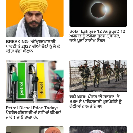
o
p
m
n
o
p
k
k
Solar Eclipse 12 August: 12
ਅਗਸਤ ਨੂੰ ਲੱਗੇਗਾ ਸੂਰਜ ਗ੍ਰਹਿਣ,
ਜਾਣੋ ਪੂਰਾ ਟਾਈਮ-ਟੇਬਲ
BREAKING- ਅੰਮ੍ਰਿਤਪਾਲ ਦੀ
ਪਾਰਟੀ ਨੇ 2027 ਦੀਆਂ ਚੋਣਾਂ ਨੂੰ ਲੈ ਕੇ
ਕੀਤਾ ਵੱਡਾ ਐਲਾਨ
ਵੱਡੀ ਖ਼ਬਰ: ਪੰਜਾਬ ਦੀ ਸਰਹੱਦ ‘ਤੇ
BSF ਨੇ ਪਾਕਿਸਤਾਨੀ ਘੁਸਪੈਠੀਏ ਨੂੰ
ਗੋਲੀਆਂ ਨਾਲ ਭੁੰਨਿਆ!
Petrol-Diesel Price Today:
ਪੈਟਰੋਲ-ਡੀਜ਼ਲ ਦੀਆਂ ਨਵੀਆਂ ਕੀਮਤਾਂ
ਜਾਰੀ! ਜਾਣੋ ਤਾਜ਼ਾ ਰੇਟ