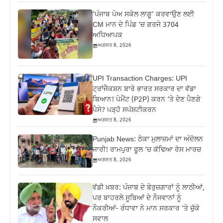
‘ਪੰਜਾਬ ਪੇਅ ਸਕੇਲ ਲਾਗੂ’ ਕਰਵਾਉਣ ਲਈ
CM ਮਾਨ ਦੇ ਪਿੰਡ ‘ਚ ਗਰਜੇ 3704
ਅਧਿਆਪਕ
ਅਗਸਤ 8, 2026
UPI Transaction Charges: UPI
ਟ੍ਰਾਂਜੈਕਸ਼ਨ ਬਾਰੇ ਭਾਰਤ ਸਰਕਾਰ ਦਾ ਵੱਡਾ
ਬਿਆਨ! ਪੇਮੈਂਟ (P2P) ਕਰਨ ‘ਤੇ ਦੇਣ ਪੈਣਗੇ
ਪੈਸੇ? ਪੜ੍ਹੋ ਸਪੱਸ਼ਟੀਕਰਨ
ਅਗਸਤ 8, 2026
Punjab News: ਠੇਕਾ ਮੁਲਾਜ਼ਮਾਂ ਦਾ ਅੰਦੋਲਨ
ਜਾਰੀ! ਰਾਮਪੁਰਾ ਫੂਲ ‘ਚ ਕੱਢਿਆ ਰੋਸ ਮਾਰਚ
ਅਗਸਤ 8, 2026
ਵੱਡੀ ਖ਼ਬਰ: ਪੰਜਾਬ ਦੇ ਬੇਰੁਜ਼ਗਾਰਾਂ ਨੂੰ ਲਾਠੀਆਂ,
ਪਰ ਬਾਹਰਲੇ ਸੂਬਿਆਂ ਦੇ ਨੌਜਵਾਨਾਂ ਨੂੰ
ਨੌਕਰੀਆਂ- ਰੰਧਾਵਾ ਨੇ ਮਾਨ ਸਰਕਾਰ ‘ਤੇ ਚੁੱਕੇ
ਸਵਾਲ