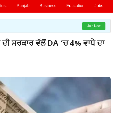
test
Punjab
Business
Education
Jobs
Join Now
 ਦੀ ਸਰਕਾਰ ਵੱਲੋਂ DA ‘ਚ 4% ਵਾਧੇ ਦਾ