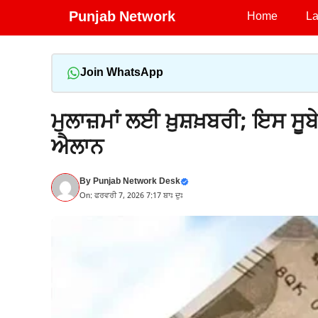
Skip
Punjab Network
Home
La
to
content
Join WhatsApp
ਮੁਲਾਜ਼ਮਾਂ ਲਈ ਖ਼ੁਸ਼ਖ਼ਬਰੀ; ਇਸ ਸੂਬੇ
ਐਲਾਨ
By
Punjab Network Desk
On: ਫਰਵਰੀ 7, 2026 7:17 ਬਾਃ ਦੁਃ