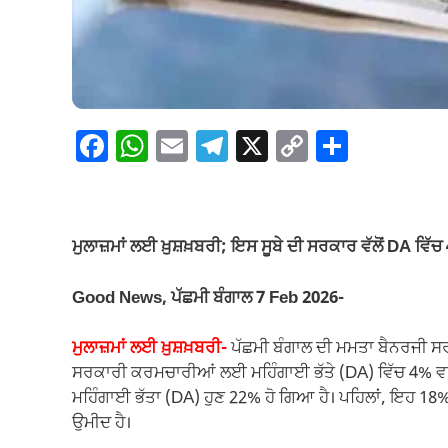
F
W
E
T
X
C
S
a
h
m
el
o
h
c
at
ail
e
p
ar
e
s
gr
y
e
ਮੁਲਾਜ਼ਮਾਂ ਲਈ ਖ਼ੁਸ਼ਖ਼ਬਰੀ; ਇਸ ਸੂਬੇ ਦੀ ਸਰਕਾਰ ਵੱਲੋਂ DA ਵਿੱ
b
A
a
Li
o
p
m
n
Good News, ਪੱਛਮੀ ਬੰਗਾਲ 7 Feb 2026-
o
p
k
ਮੁਲਾਜ਼ਮਾਂ ਲਈ ਖ਼ੁਸ਼ਖ਼ਬਰੀ-
ਪੱਛਮੀ ਬੰਗਾਲ ਦੀ ਮਮਤਾ ਬੈਨਰਜੀ ਸਰ
k
ਸਰਕਾਰੀ ਕਰਮਚਾਰੀਆਂ ਲਈ ਮਹਿੰਗਾਈ ਭੱਤੇ (DA) ਵਿੱਚ 4% ਵ
ਮਹਿੰਗਾਈ ਭੱਤਾ (DA) ਹੁਣ 22% ਹੋ ਗਿਆ ਹੈ। ਪਹਿਲਾਂ, ਇਹ 18%
ਉਮੀਦ ਹੈ।