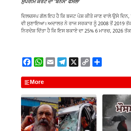
ਸੁਪਰੀਮ ਕੋਰਟ ਦਾ ‘ਬੋਨਸ’ ਫੈਸਲਾ
ਦਿਲਚਸਪ ਗੱਲ ਇਹ ਹੈ ਕਿ ਬਜਟ ਪੇਸ਼ ਕੀਤੇ ਜਾਣ ਵਾਲੇ ਉਸੇ ਦਿਨ, 
ਵੀ ਸੁਣਾਇਆ। ਅਦਾਲਤ ਨੇ ਰਾਜ ਸਰਕਾਰ ਨੂੰ 2008 ਤੋਂ 2019 ਤੱਕ 
ਨਿਰਦੇਸ਼ ਦਿੱਤਾ ਹੈ ਕਿ ਇਸ ਬਕਾਏ ਦਾ 25% 6 ਮਾਰਚ, 2026 ਤੱਕ
F
W
E
T
X
C
S
a
h
m
el
o
h
c
at
ail
e
p
ar
More
e
s
gr
y
e
b
A
a
Li
o
p
m
n
o
p
k
k