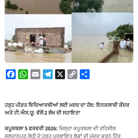
F
W
E
T
X
C
S
a
h
m
el
o
h
c
at
ail
e
p
ar
e
s
gr
y
e
ਹੜ੍ਹ ਪੀੜਤ ਵਿਦਿਆਰਥੀਆਂ ਲਈ ਮਦਦ ਦਾ ਹੱਥ: ਇਨਕਲਾਬੀ ਕੇਂਦਰ
b
A
a
Li
ਅਤੇ ਟੀ.ਐਸ.ਯੂ. ਵੱਲੋਂ 2 ਲੱਖ ਦੀ ਸਹਾਇਤਾ
o
p
m
n
ਕਪੂਰਥਲਾ 5 ਫਰਵਰੀ 2026:
ਜ਼ਿਲ੍ਹਾ ਕਪੂਰਥਲਾ ਦੀ ਤਹਿਸੀਲ
o
p
k
ਸੁਲਤਾਨਪੁਰ ਲੋਧੀ ਦੇ ਹੜ੍ਹ ਪ੍ਰਭਾਵਿਤ ਲੋਕਾਂ ਦੀ ਮੱਦਦ ਕਰਨ ਹਿੱਤ