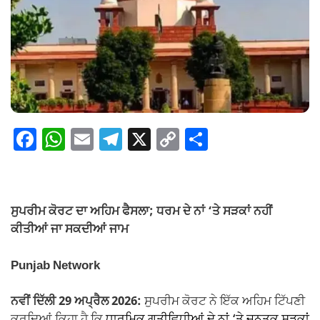
F
W
E
T
X
C
S
a
h
m
el
o
h
c
at
ail
e
p
ar
e
s
gr
y
e
ਸੁਪਰੀਮ ਕੋਰਟ ਦਾ ਅਹਿਮ ਫੈਸਲਾ; ਧਰਮ ਦੇ ਨਾਂ ‘ਤੇ ਸੜਕਾਂ ਨਹੀਂ
b
A
a
Li
ਕੀਤੀਆਂ ਜਾ ਸਕਦੀਆਂ ਜਾਮ
o
p
m
n
Punjab Network
o
p
k
k
ਨਵੀਂ ਦਿੱਲੀ 29 ਅਪ੍ਰੈਲ 2026:
ਸੁਪਰੀਮ ਕੋਰਟ ਨੇ ਇੱਕ ਅਹਿਮ ਟਿੱਪਣੀ