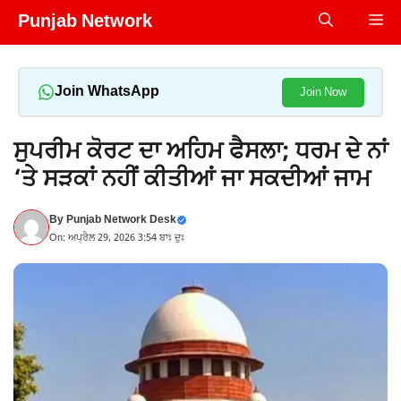
Skip
Punjab Network
Me
to
content
Join WhatsApp
Join Now
ਸੁਪਰੀਮ ਕੋਰਟ ਦਾ ਅਹਿਮ ਫੈਸਲਾ; ਧਰਮ ਦੇ ਨਾਂ
‘ਤੇ ਸੜਕਾਂ ਨਹੀਂ ਕੀਤੀਆਂ ਜਾ ਸਕਦੀਆਂ ਜਾਮ
By
Punjab Network Desk
On: ਅਪ੍ਰੈਲ 29, 2026 3:54 ਬਾਃ ਦੁਃ