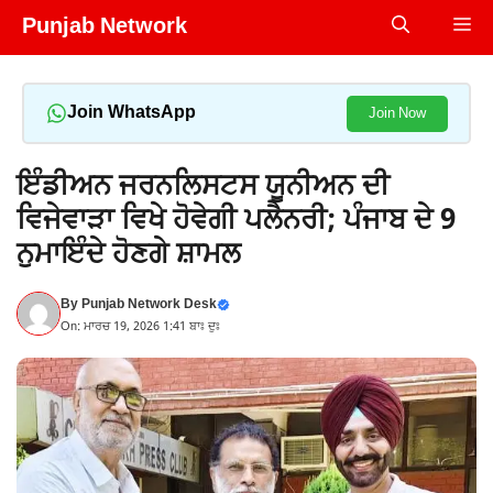
Skip
Punjab Network
Me
to
content
Join WhatsApp
Join Now
ਇੰਡੀਅਨ ਜਰਨਲਿਸਟਸ ਯੂਨੀਅਨ ਦੀ
ਵਿਜੇਵਾੜਾ ਵਿਖੇ ਹੋਵੇਗੀ ਪਲੈਨਰੀ; ਪੰਜਾਬ ਦੇ 9
ਨੁਮਾਇੰਦੇ ਹੋਣਗੇ ਸ਼ਾਮਲ
By
Punjab Network Desk
On: ਮਾਰਚ 19, 2026 1:41 ਬਾਃ ਦੁਃ