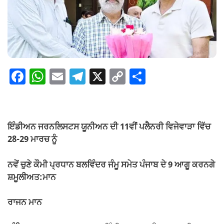
F
W
E
T
X
C
S
a
h
m
el
o
h
c
at
ail
e
p
ar
e
s
gr
y
e
ਇੰਡੀਅਨ ਜਰਨਲਿਸਟਸ ਯੂਨੀਅਨ ਦੀ 11ਵੀਂ ਪਲੈਨਰੀ ਵਿਜੇਵਾੜਾ ਵਿੱਚ
b
A
a
Li
28-29 ਮਾਰਚ ਨੂੰ
o
p
m
n
ਨਵੇਂ ਚੁਣੇ ਕੌਮੀ ਪ੍ਰਧਾਨ ਬਲਵਿੰਦਰ ਜੰਮੂ ਸਮੇਤ ਪੰਜਾਬ ਦੇ 9 ਆਗੂ ਕਰਨਗੇ
o
p
k
ਸ਼ਮੂਲੀਅਤ:ਮਾਨ
k
ਰਾਜਨ ਮਾਨ