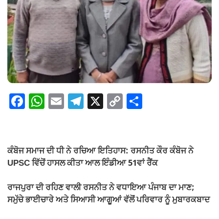
F
W
E
T
X
C
S
a
h
m
el
o
h
c
at
ail
e
p
ar
e
s
gr
y
e
ਕੰਬੋਜ ਸਮਾਜ ਦੀ ਧੀ ਨੇ ਰਚਿਆ ਇਤਿਹਾਸ: ਰਸਨੀਤ ਕੌਰ ਕੰਬੋਜ ਨੇ
b
A
a
Li
UPSC ਵਿੱਚੋਂ ਹਾਸਲ ਕੀਤਾ ਆਲ ਇੰਡੀਆ 51ਵਾਂ ਰੈਂਕ
o
p
m
n
ਰਾਜਪੁਰਾ ਦੀ ਰਹਿਣ ਵਾਲੀ ਰਸਨੀਤ ਨੇ ਵਧਾਇਆ ਪੰਜਾਬ ਦਾ ਮਾਣ;
o
p
k
ਸਮੁੱਚੇ ਭਾਈਚਾਰੇ ਅਤੇ ਸਿਆਸੀ ਆਗੂਆਂ ਵੱਲੋਂ ਪਰਿਵਾਰ ਨੂੰ ਮੁਬਾਰਕਬਾਦ
k