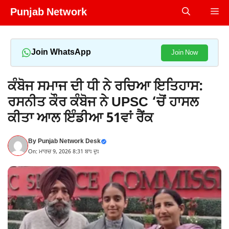
Skip
Punjab Network
Me
to
content
Join WhatsApp
Join Now
ਕੰਬੋਜ ਸਮਾਜ ਦੀ ਧੀ ਨੇ ਰਚਿਆ ਇਤਿਹਾਸ:
ਰਸਨੀਤ ਕੌਰ ਕੰਬੋਜ ਨੇ UPSC ‘ਚੋਂ ਹਾਸਲ
ਕੀਤਾ ਆਲ ਇੰਡੀਆ 51ਵਾਂ ਰੈਂਕ
By
Punjab Network Desk
On: ਮਾਰਚ 9, 2026 8:31 ਬਾਃ ਦੁਃ