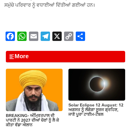
ਸਮੁੱਚੇ ਪਰਿਵਾਰ ਨੂੰ ਵਧਾਈਆਂ ਦਿੱਤੀਆਂ ਗਈਆਂ ਹਨ।
F
W
E
T
X
C
S
a
h
m
el
o
h
c
at
ail
e
p
ar
More
e
s
gr
y
e
b
A
a
Li
o
p
m
n
o
p
k
k
Solar Eclipse 12 August: 12
ਅਗਸਤ ਨੂੰ ਲੱਗੇਗਾ ਸੂਰਜ ਗ੍ਰਹਿਣ,
ਜਾਣੋ ਪੂਰਾ ਟਾਈਮ-ਟੇਬਲ
BREAKING- ਅੰਮ੍ਰਿਤਪਾਲ ਦੀ
ਪਾਰਟੀ ਨੇ 2027 ਦੀਆਂ ਚੋਣਾਂ ਨੂੰ ਲੈ ਕੇ
ਕੀਤਾ ਵੱਡਾ ਐਲਾਨ