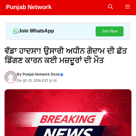
Skip
Punjab Network
Me
to
content
Join WhatsApp
Join Now
ਵੱਡਾ ਹਾਦਸਾ! ਉਸਾਰੀ ਅਧੀਨ ਗੋਦਾਮ ਦੀ ਛੱਤ
ਡਿੱਗਣ ਕਾਰਨ ਕਈ ਮਜ਼ਦੂਰਾਂ ਦੀ ਮੌਤ
By
Punjab Network Desk
On: ਜੂਨ 25, 2026 8:25 ਪੂਃ ਦੁਃ