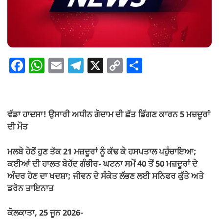
F
W
E
T
X
C
S
a
h
m
el
o
h
c
at
ail
e
p
ar
e
s
gr
y
e
ਵੱਡਾ ਹਾਦਸਾ! ਉਸਾਰੀ ਅਧੀਨ ਗੋਦਾਮ ਦੀ ਛੱਤ ਡਿੱਗਣ ਕਾਰਨ 5 ਮਜ਼ਦੂਰਾਂ
b
A
a
Li
ਦੀ ਮੌਤ
o
p
m
n
ਮਲਬੇ ਹੇਠੋਂ ਹੁਣ ਤੱਕ 21 ਮਜ਼ਦੂਰਾਂ ਨੂੰ ਕੱਢ ਕੇ ਹਸਪਤਾਲ ਪਹੁੰਚਾਇਆ;
o
p
k
ਕਈਆਂ ਦੀ ਹਾਲਤ ਬੇਹੱਦ ਗੰਭੀਰ- ਘਟਨਾ ਸਮੇਂ 40 ਤੋਂ 50 ਮਜ਼ਦੂਰਾਂ ਦੇ
k
ਅੰਦਰ ਹੋਣ ਦਾ ਖਦਸ਼ਾ; ਜੀਵਨ ਦੇ ਸੰਕੇਤ ਲੱਭਣ ਲਈ ਸਨਿਫਰ ਕੁੱਤੇ ਅਤੇ
ਡਰੋਨ ਤਾਇਨਾਤ
ਕੋਲਕਾਤਾ, 25 ਜੂਨ 2026-