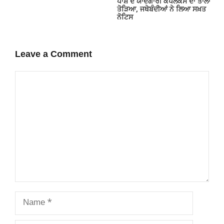
ਪਾਸ਼ ਦੇ ਯਾਦਗਾਰੀ ਕੰਪਲੈਕਸ ਦਾ ਤਾਲਾ
ਤੋੜਿਆ, ਜਥੇਬੰਦੀਆਂ ਨੇ ਲਿਆ ਸਖ਼ਤ
ਨੋਟਿਸ
Leave a Comment
Comment
Name