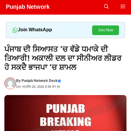
Skip
Punjab Network
Me
to
content
Join WhatsApp
Join Now
ਪੰਜਾਬ ਦੀ ਸਿਆਸਤ ‘ਚ ਵੱਡੇ ਧਮਾਕੇ ਦੀ
ਤਿਆਰੀ! ਅਕਾਲੀ ਦਲ ਦਾ ਸੀਨੀਅਰ ਲੀਡਰ
ਹੋ ਸਕਦੈ ਭਾਜਪਾ ‘ਚ ਸ਼ਾਮਲ
By
Punjab Network Desk
On: ਅਪ੍ਰੈਲ 26, 2026 8:36 ਬਾਃ ਦੁਃ