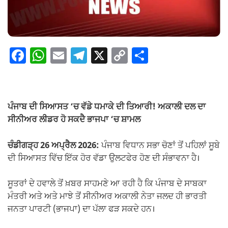
F
W
E
T
X
C
S
a
h
m
el
o
h
c
at
ail
e
p
ar
e
s
gr
y
e
ਪੰਜਾਬ ਦੀ ਸਿਆਸਤ ‘ਚ ਵੱਡੇ ਧਮਾਕੇ ਦੀ ਤਿਆਰੀ! ਅਕਾਲੀ ਦਲ ਦਾ
b
A
a
Li
ਸੀਨੀਅਰ ਲੀਡਰ ਹੋ ਸਕਦੈ ਭਾਜਪਾ ‘ਚ ਸ਼ਾਮਲ
o
p
m
n
ਚੰਡੀਗੜ੍ਹ 26 ਅਪ੍ਰੈਲ 2026:
ਪੰਜਾਬ ਵਿਧਾਨ ਸਭਾ ਚੋਣਾਂ ਤੋਂ ਪਹਿਲਾਂ ਸੂਬੇ
o
p
k
ਦੀ ਸਿਆਸਤ ਵਿੱਚ ਇੱਕ ਹੋਰ ਵੱਡਾ ਉਲਟਫੇਰ ਹੋਣ ਦੀ ਸੰਭਾਵਨਾ ਹੈ।
k
ਸੂਤਰਾਂ ਦੇ ਹਵਾਲੇ ਤੋਂ ਖ਼ਬਰ ਸਾਹਮਣੇ ਆ ਰਹੀ ਹੈ ਕਿ ਪੰਜਾਬ ਦੇ ਸਾਬਕਾ
ਮੰਤਰੀ ਅਤੇ ਅਤੇ ਮਾਝੇ ਤੋਂ ਸੀਨੀਅਰ ਅਕਾਲੀ ਨੇਤਾ ਜਲਦ ਹੀ ਭਾਰਤੀ
ਜਨਤਾ ਪਾਰਟੀ (ਭਾਜਪਾ) ਦਾ ਪੱਲਾ ਫੜ ਸਕਦੇ ਹਨ।