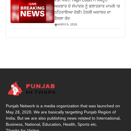
ਵੱਡੀ ਖ਼ਬਰ: High Court ਨੇ ਮਸ਼ਹੂਰ
ਅਖ਼ਬਾਰ ਦੇ ਸੰਪਾਦਕ ਨੂੰ ਬਲਾਤਕਾਰ ਮਾਮਲੇ ‘ਚ
ਠਹਿਰਾਇਆ ਦੋਸ਼ੀ! ਹੇਠਲੀ ਅਦਾਲਤ ਦਾ
ਫੈਸਲਾ ਰੱਦ
ਅਗਸਤ 6, 2026
Punjab Network is a media organization that was launched on
May 28, 2020. We are basically targetting Punjab Region of
India. But we are also publishing news related to International,
Business, National, Education, Health, Sports etc.
Thanks for Visting