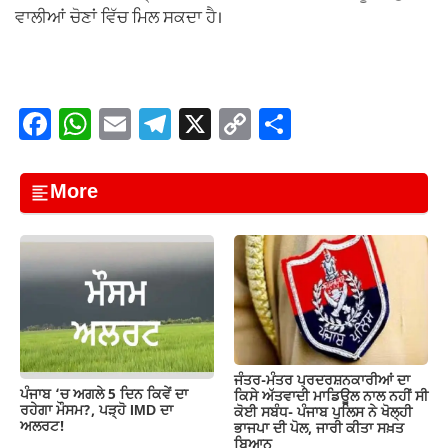
ਵਾਲੀਆਂ ਚੋਣਾਂ ਵਿੱਚ ਮਿਲ ਸਕਦਾ ਹੈ।
F
W
E
T
X
C
S
a
h
m
el
o
h
c
at
ail
e
p
ar
More
e
s
gr
y
e
b
A
a
Li
o
p
m
n
o
p
k
k
ਜੰਤਰ-ਮੰਤਰ ਪ੍ਰਦਰਸ਼ਨਕਾਰੀਆਂ ਦਾ
ਪੰਜਾਬ ‘ਚ ਅਗਲੇ 5 ਦਿਨ ਕਿਵੇਂ ਦਾ
ਕਿਸੇ ਅੱਤਵਾਦੀ ਮਾਡਿਊਲ ਨਾਲ ਨਹੀਂ ਸੀ
ਰਹੇਗਾ ਮੌਸਮ?, ਪੜ੍ਹੋ IMD ਦਾ
ਕੋਈ ਸਬੰਧ- ਪੰਜਾਬ ਪੁਲਿਸ ਨੇ ਖੋਲ੍ਹੀ
ਅਲਰਟ!
ਭਾਜਪਾ ਦੀ ਪੋਲ, ਜਾਰੀ ਕੀਤਾ ਸਖ਼ਤ
ਬਿਆਨ