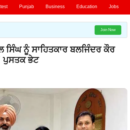
test
Punjab
Business
Education
Jobs
Join Now
ਸਿੰਘ ਨੂੰ ਸਾਹਿਤਕਾਰ ਬਲਜਿੰਦਰ ਕੌਰ
’ ਪੁਸਤਕ ਭੇਟ