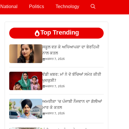
National
Politics
Technology
Top Trending
ਸਕੂਲ ਵੜ ਕੇ ਅਧਿਆਪਕਾ ਦਾ ਬੇਰਹਿਮੀ
ਨਾਲ ਕਤਲ
ਅਗਸਤ 7, 2026
ਵੱਡੀ ਖ਼ਬਰ: ਮਾਂ ਨੇ ਦੋ ਬੱਚਿਆਂ ਸਮੇਤ ਕੀਤੀ
ਖੁਦਕੁਸ਼ੀ?
ਅਗਸਤ 7, 2026
ਅਮਰੀਕਾ ‘ਚ ਪੰਜਾਬੀ ਨੌਜਵਾਨ ਦਾ ਗੋਲੀਆਂ
ਮਾਰ ਕੇ ਕਤਲ
ਅਗਸਤ 7, 2026