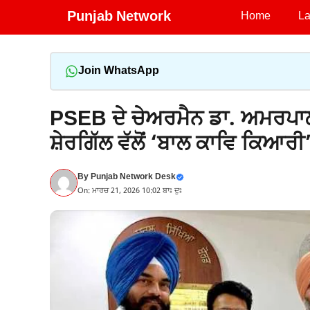
Skip
Punjab Network
Home
La
to
content
Join WhatsApp
PSEB ਦੇ ਚੇਅਰਮੈਨ ਡਾ. ਅਮਰਪਾਲ 
ਸ਼ੇਰਗਿੱਲ ਵੱਲੋਂ ‘ਬਾਲ ਕਾਵਿ ਕਿਆਰੀ
By
Punjab Network Desk
On: ਮਾਰਚ 21, 2026 10:02 ਬਾਃ ਦੁਃ