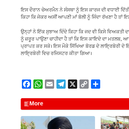
ਇਸ ਦੌਰਾਨ ਚੇਅਰਮੈਨ ਨੇ ਸੰਸਥਾ ਨੂੰ ਇਸ ਕਾਰਜ ਦੀ ਵਧਾਈ ਦਿੱਤੀ 
ਕਿਹਾ ਕਿ ਜੇਕਰ ਅਸੀਂ ਆਪਣੀ ਮਾਂ ਬੋਲੀ ਨੂੰ ਜਿੰਦਾ ਰੱਖਣਾ ਹੈ ਤਾਂ ਇ
ਉਨ੍ਹਾਂ ਨੇ ਇੱਕ ਸੁਝਾਅ ਦਿੰਦੇ ਕਿਹਾ ਕਿ ਜਦ ਵੀ ਕਿਸੇ ਵਿਅਕਤੀ ਦ
ਨੂੰ ਜ਼ਰੂਰ ਪਾਉਣਾ ਚਾਹੀਦਾ ਹੈ ਤਾਂ ਕਿ ਇਸ ਕਾਇਦੇ ਦਾ ਮਤਲਬ, 
ਪ੍ਰਾਪਤ ਕਰ ਸਕੇ। ਇਸ ਮੌਕੇ ਸਿੱਖਿਆ ਬੋਰਡ ਦੇ ਲਾਇ੍ਰਬੇਰੀ ਦੇ 
ਲਾਇ੍ਰਬੇਰੀ ਵਿਚ ਰਜਿਸਟਰ ਕੀਤਾ ਗਿਆ।
F
W
E
T
X
C
S
a
h
m
el
o
h
c
at
ail
e
p
ar
More
e
s
gr
y
e
b
A
a
Li