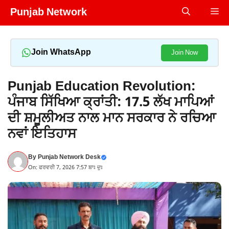
Skip
Punjab Network
Me
to
content
Join WhatsApp
Join Now
Punjab Education Revolution:
ਪੰਜਾਬ ਸਿੱਖਿਆ ਕ੍ਰਾਂਤੀ: 17.5 ਲੱਖ ਮਾਪਿਆਂ
ਦੀ ਸ਼ਮੂਲੀਅਤ ਨਾਲ ਮਾਨ ਸਰਕਾਰ ਨੇ ਰਚਿਆ
ਨਵਾਂ ਇਤਿਹਾਸ
By
Punjab Network Desk
On: ਫਰਵਰੀ 7, 2026 7:57 ਬਾਃ ਦੁਃ