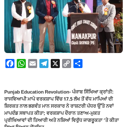
F
W
E
T
X
C
S
a
h
m
el
o
h
c
at
ail
e
p
ar
e
s
gr
y
e
Punjab Education Revolution- ਪੰਜਾਬ ਸਿੱਖਿਆ ਕ੍ਰਾਂਤੀ:
b
A
a
Li
ਰਾਜਵਿਆਪੀ ਮਾਪੇ ਵਰਕਸ਼ਾਪ ਵਿੱਚ 17.5 ਲੱਖ ਤੋਂ ਵੱਧ ਮਾਪਿਆਂ ਦੀ
o
p
m
n
ਸ਼ਿਰਕਤ ਨਾਲ ਭਗਵੰਤ ਮਾਨ ਸਰਕਾਰ ਨੇ ਰਾਸ਼ਟਰੀ ਪੱਧਰ ਉੱਤੇ ਨਵਾਂ
ਮਾਪਦੰਡ ਸਥਾਪਤ ਕੀਤਾ; ਵਰਕਸ਼ਾਪ ਦੌਰਾਨ ਤਣਾਅ-ਮੁਕਤ
o
p
k
ਪ੍ਰੀਖਿਆਵਾਂ ਦੀ ਤਿਆਰੀ ਅਤੇ ਨਸ਼ਿਆਂ ਵਿਰੁੱਧ ਜਾਗਰੂਕਤਾ ‘ਤੇ ਕੀਤਾ
k