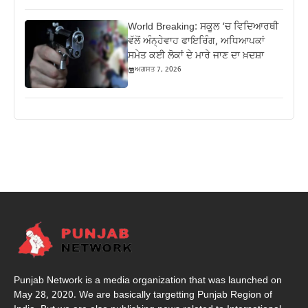
World Breaking: ਸਕੂਲ ‘ਚ ਵਿਦਿਆਰਥੀ
ਵੱਲੋਂ ਅੰਨ੍ਹੇਵਾਹ ਫਾਇਰਿੰਗ, ਅਧਿਆਪਕਾਂ
ਸਮੇਤ ਕਈ ਲੋਕਾਂ ਦੇ ਮਾਰੇ ਜਾਣ ਦਾ ਖ਼ਦਸ਼ਾ
ਅਗਸਤ 7, 2026
Punjab Network is a media organization that was launched on
May 28, 2020. We are basically targetting Punjab Region of