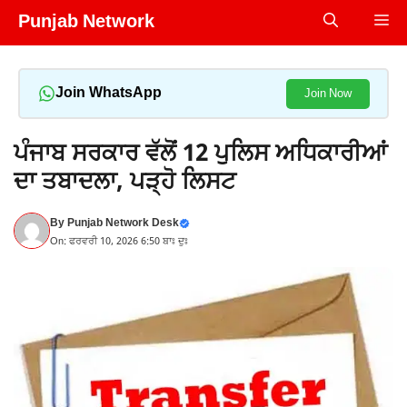
Skip
Punjab Network
Me
to
content
Join WhatsApp
Join Now
ਪੰਜਾਬ ਸਰਕਾਰ ਵੱਲੋਂ 12 ਪੁਲਿਸ ਅਧਿਕਾਰੀਆਂ
ਦਾ ਤਬਾਦਲਾ, ਪੜ੍ਹੋ ਲਿਸਟ
By
Punjab Network Desk
On: ਫਰਵਰੀ 10, 2026 6:50 ਬਾਃ ਦੁਃ