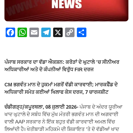
F
W
E
T
X
C
S
a
h
m
el
o
h
c
at
ail
e
p
ar
e
s
gr
y
e
ਪੰਜਾਬ ਸਰਕਾਰ ਦਾ ਵੱਡਾ ਐਕਸ਼ਨ: ਕਰੋੜਾਂ ਦੇ ਘੁਟਾਲੇ ‘ਚ ਸੀਨੀਅਰ
b
A
a
Li
ਅਧਿਕਾਰੀਆਂ ਅਤੇ ਦੋ ਕੰਪਨੀਆਂ ਵਿਰੁੱਧ FIR ਦਰਜ
o
p
m
n
CM ਭਗਵੰਤ ਮਾਨ ਦੇ ਹੁਕਮਾਂ ਮਗਰੋਂ ਵੱਡੀ ਕਾਰਵਾਈ; ਮਾਰਕਫੈੱਡ ਦੇ
o
p
k
ਅਧਿਕਾਰੀ ਸਮੇਤ ਕਈਆਂ ਖਿਲਾਫ ਕੇਸ ਦਰਜ, 7 ਚਾਰਜਸ਼ੀਟ
k
ਚੰਡੀਗੜ੍ਹ/ਕਪੂਰਥਲਾ, 08 ਜੁਲਾਈ 2026-
ਪੰਜਾਬ ਦੇ ਅੰਦਰ ਯੂਰੀਆ
ਖਾਦ ਘੁਟਾਲੇ ਦੇ ਸਬੰਧ ਵਿੱਚ ਮੁੱਖ ਮੰਤਰੀ ਭਗਵੰਤ ਮਾਨ ਦੀ ਅਗਵਾਈ
ਵਾਲੀ AAP ਸਰਕਾਰ ਨੇ ਇੱਕ ਬਹੁਤ ਵੱਡੀ ਕਾਰਵਾਈ ਅਮਲ ਵਿੱਚ
ਲਿਆਂਦੀ ਹੈ। ਖੇਤੀਬਾੜੀ ਮਹਿਕਮੇ ਦੀ ਸ਼ਿਕਾਇਤ ‘ਤੇ ਦੋ ਵੱਡੀਆਂ ਖਾਦ