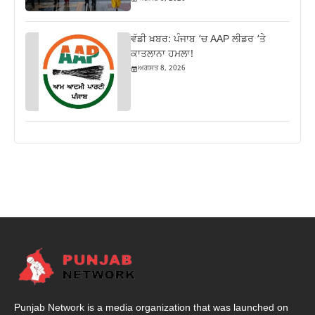
ਵੱਡੀ ਖ਼ਬਰ: ਪੰਜਾਬ ‘ਚ AAP ਲੀਡਰ ‘ਤੇ
ਕਾਤਲਾਨਾ ਹਮਲਾ!
ਅਗਸਤ 8, 2026
Punjab Network is a media organization that was launched on