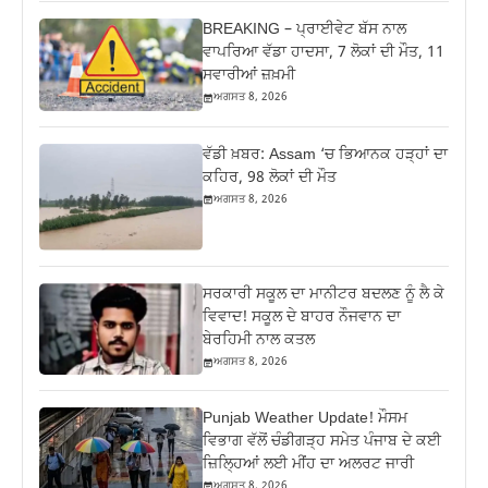
BREAKING – ਪ੍ਰਾਈਵੇਟ ਬੱਸ ਨਾਲ
ਵਾਪਰਿਆ ਵੱਡਾ ਹਾਦਸਾ, 7 ਲੋਕਾਂ ਦੀ ਮੌਤ, 11
ਸਵਾਰੀਆਂ ਜ਼ਖ਼ਮੀ
ਅਗਸਤ 8, 2026
ਵੱਡੀ ਖ਼ਬਰ: Assam ‘ਚ ਭਿਆਨਕ ਹੜ੍ਹਾਂ ਦਾ
ਕਹਿਰ, 98 ਲੋਕਾਂ ਦੀ ਮੌਤ
ਅਗਸਤ 8, 2026
ਸਰਕਾਰੀ ਸਕੂਲ ਦਾ ਮਾਨੀਟਰ ਬਦਲਣ ਨੂੰ ਲੈ ਕੇ
ਵਿਵਾਦ! ਸਕੂਲ ਦੇ ਬਾਹਰ ਨੌਜਵਾਨ ਦਾ
ਬੇਰਹਿਮੀ ਨਾਲ ਕਤਲ
ਅਗਸਤ 8, 2026
Punjab Weather Update! ਮੌਸਮ
ਵਿਭਾਗ ਵੱਲੋਂ ਚੰਡੀਗੜ੍ਹ ਸਮੇਤ ਪੰਜਾਬ ਦੇ ਕਈ
ਜ਼ਿਲ੍ਹਿਆਂ ਲਈ ਮੀਂਹ ਦਾ ਅਲਰਟ ਜਾਰੀ
ਅਗਸਤ 8, 2026