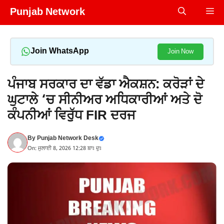
Skip
Punjab Network
Me
to
content
Join WhatsApp
Join Now
ਪੰਜਾਬ ਸਰਕਾਰ ਦਾ ਵੱਡਾ ਐਕਸ਼ਨ: ਕਰੋੜਾਂ ਦੇ
ਘੁਟਾਲੇ ‘ਚ ਸੀਨੀਅਰ ਅਧਿਕਾਰੀਆਂ ਅਤੇ ਦੋ
ਕੰਪਨੀਆਂ ਵਿਰੁੱਧ FIR ਦਰਜ
By
Punjab Network Desk
On: ਜੁਲਾਈ 8, 2026 12:28 ਬਾਃ ਦੁਃ