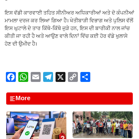
ਇਸ ਵੱਡੀ ਕਾਰਵਾਈ ਤਹਿਤ ਸੀਨੀਅਰ ਅਧਿਕਾਰੀਆਂ ਅਤੇ ਦੋ ਕੰਪਨੀਆਂ
ਮਾਮਲਾ ਦਰਜ ਕਰ ਲਿਆ ਗਿਆ ਹੈ। ਖੇਤੀਬਾੜੀ ਵਿਭਾਗ ਅਤੇ ਪੁਲਿਸ ਵੱਲੋਂ
ਇਸ ਘੁਟਾਲੇ ਦੇ ਤਾਰ ਕਿੱਥੇ-ਕਿੱਥੇ ਜੁੜੇ ਹਨ, ਇਸ ਦੀ ਬਾਰੀਕੀ ਨਾਲ ਜਾਂਚ
ਕੀਤੀ ਜਾ ਰਹੀ ਹੈ ਅਤੇ ਆਉਣ ਵਾਲੇ ਦਿਨਾਂ ਵਿੱਚ ਕਈ ਹੋਰ ਵੱਡੇ ਖੁਲਾਸੇ
ਹੋਣ ਦੀ ਉਮੀਦ ਹੈ।
F
W
E
T
X
C
S
a
h
m
el
o
h
c
at
ail
e
p
ar
More
e
s
gr
y
e
b
A
a
Li
o
p
m
n
o
p
k