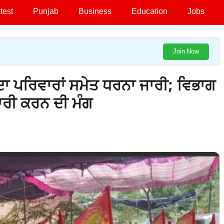
test
Punjab
Business
Education
Jobs
Join Now
ਦਾ ਪਰਿਵਾਰਾਂ ਸਮੇਤ ਧਰਨਾ ਜਾਰੀ; ਵਿਭਾਗ
ਾਰੀ ਕਰਨ ਦੀ ਮੰਗ