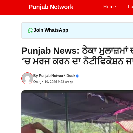
Skip
Punjab Network
Home
La
to
content
Join WhatsApp
Punjab News: ਠੇਕਾ ਮੁਲਾਜ਼ਮਾਂ 
‘ਚ ਮਰਜ ਕਰਨ ਦਾ ਨੋਟੀਫਿਕੇਸ਼ਨ ਜ
By
Punjab Network Desk
On: ਜੂਨ 10, 2026 9:23 ਬਾਃ ਦੁਃ