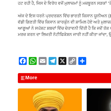
ਹਟ ਰਹੀ ਹੈ, ਜਿਸ ਦੇ ਵਿਰੋਧ ਵਜੋਂ ਮੁਲਾਜ਼ਮਾਂ ਨੂੰ ਮਜ਼ਬੂਰਨ ਸੜਕਾਂ
ਅੱਜ ਦੇ ਇਸ ਧਰਨੇ ਪ੍ਰਦਰਸ਼ਨ ਵਿੱਚ ਭਾਰਤੀ ਕਿਸਾਨ ਯੂਨੀਅਨ 
ਵੱਡੀ ਗਿਣਤੀ ਵਿੱਚ ਕਿਸਾਨ ਕਾਰਕੁੰਨ ਵੀ ਸ਼ਾਮਿਲ ਹੋਏ ਅਤੇ ਮੁਲ
ਆਗੂਆਂ ਨੇ ਸਪੱਸ਼ਟ ਸ਼ਬਦਾਂ ਵਿੱਚ ਚੇਤਾਵਨੀ ਦਿੱਤੀ ਹੈ ਕਿ ਜਦੋਂ ਤੱ
ਮਰਜ਼ ਕਰਨ ਦਾ ਲਿਖਤੀ ਨੋਟੀਫਿਕੇਸ਼ਨ ਜਾਰੀ ਨਹੀਂ ਕੀਤਾ ਜਾਂਦਾ,
F
W
E
T
X
C
S
a
h
m
el
o
h
c
at
ail
e
p
ar
More
e
s
gr
y
e
b
A
a
Li
o
p
m
n
o
p
k