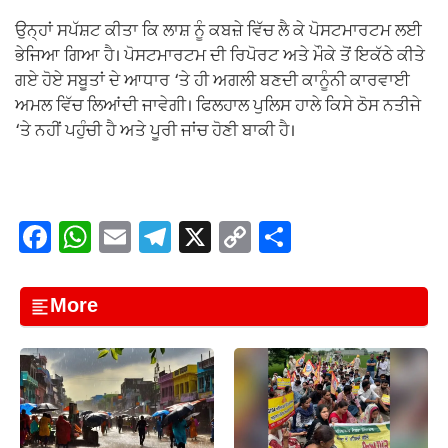
ਉਨ੍ਹਾਂ ਸਪੱਸ਼ਟ ਕੀਤਾ ਕਿ ਲਾਸ਼ ਨੂੰ ਕਬਜ਼ੇ ਵਿੱਚ ਲੈ ਕੇ ਪੋਸਟਮਾਰਟਮ ਲਈ
ਭੇਜਿਆ ਗਿਆ ਹੈ। ਪੋਸਟਮਾਰਟਮ ਦੀ ਰਿਪੋਰਟ ਅਤੇ ਮੌਕੇ ਤੋਂ ਇਕੱਠੇ ਕੀਤੇ
ਗਏ ਹੋਏ ਸਬੂਤਾਂ ਦੇ ਆਧਾਰ ‘ਤੇ ਹੀ ਅਗਲੀ ਬਣਦੀ ਕਾਨੂੰਨੀ ਕਾਰਵਾਈ
ਅਮਲ ਵਿੱਚ ਲਿਆਂਦੀ ਜਾਵੇਗੀ। ਫਿਲਹਾਲ ਪੁਲਿਸ ਹਾਲੇ ਕਿਸੇ ਠੋਸ ਨਤੀਜੇ
‘ਤੇ ਨਹੀਂ ਪਹੁੰਚੀ ਹੈ ਅਤੇ ਪੂਰੀ ਜਾਂਚ ਹੋਣੀ ਬਾਕੀ ਹੈ।
F
W
E
T
X
C
S
a
h
m
el
o
h
c
at
ail
e
p
ar
More
e
s
gr
y
e
b
A
a
Li
o
p
m
n
o
p
k