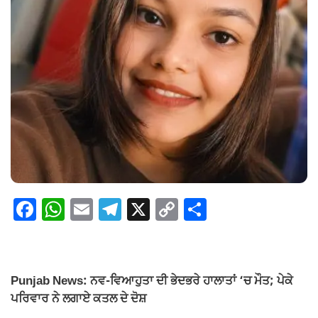
F
W
E
T
X
C
S
a
h
m
el
o
h
c
at
ail
e
p
ar
e
s
gr
y
e
Punjab News: ਨਵ-ਵਿਆਹੁਤਾ ਦੀ ਭੇਦਭਰੇ ਹਾਲਾਤਾਂ ‘ਚ ਮੌਤ; ਪੇਕੇ
b
A
a
Li
ਪਰਿਵਾਰ ਨੇ ਲਗਾਏ ਕਤਲ ਦੇ ਦੋਸ਼