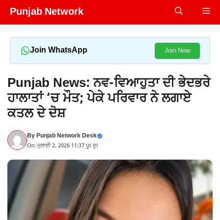
Skip
Punjab Network
Me
to
content
Join WhatsApp
Join Now
Punjab News: ਨਵ-ਵਿਆਹੁਤਾ ਦੀ ਭੇਦਭਰੇ
ਹਾਲਾਤਾਂ ‘ਚ ਮੌਤ; ਪੇਕੇ ਪਰਿਵਾਰ ਨੇ ਲਗਾਏ
ਕਤਲ ਦੇ ਦੋਸ਼
By
Punjab Network Desk
On: ਜੁਲਾਈ 2, 2026 11:37 ਪੂਃ ਦੁਃ