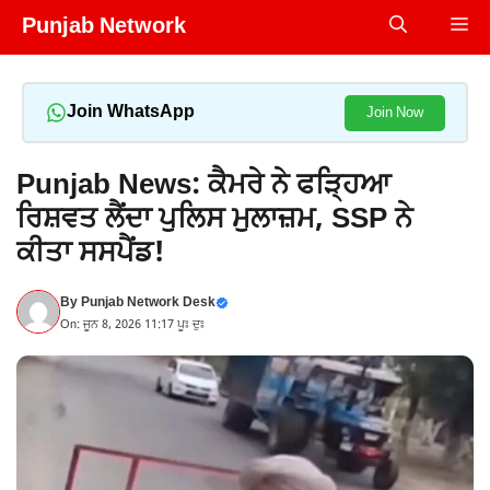
Skip
Punjab Network
Me
to
content
Join WhatsApp
Join Now
Punjab News: ਕੈਮਰੇ ਨੇ ਫੜ੍ਹਿਆ
ਰਿਸ਼ਵਤ ਲੈਂਦਾ ਪੁਲਿਸ ਮੁਲਾਜ਼ਮ, SSP ਨੇ
ਕੀਤਾ ਸਸਪੈਂਡ!
By
Punjab Network Desk
On: ਜੂਨ 8, 2026 11:17 ਪੂਃ ਦੁਃ