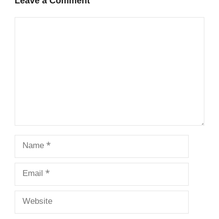
Leave a Comment
Comment
Name
Email
Website