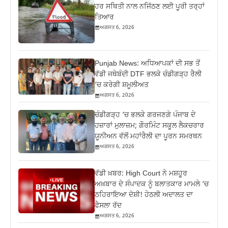
ਹਰ ਸਥਿਤੀ ਨਾਲ ਨਜਿੱਠਣ ਲਈ ਪੂਰੀ ਤਰ੍ਹਾਂ
ਤਿਆਰ
ਅਗਸਤ 6, 2026
Punjab News: ਅਧਿਆਪਕਾਂ ਦੀ ਸਭ ਤੋਂ
ਵੱਡੀ ਜਥੇਬੰਦੀ DTF ਭਲਕੇ ਚੰਡੀਗੜ੍ਹ ਰੈਲੀ
‘ਚ ਕਰੇਗੀ ਸ਼ਮੂਲੀਅਤ
ਅਗਸਤ 6, 2026
ਚੰਡੀਗੜ੍ਹ ‘ਚ ਭਲਕੇ ਗਰਜਣਗੇ ਪੰਜਾਬ ਦੇ
ਹਜ਼ਾਰਾਂ ਮੁਲਾਜ਼ਮ; ਗੌਰਮਿੰਟ ਸਕੂਲ ਲੈਕਚਰਾਰ
ਯੂਨੀਅਨ ਵੱਲੋਂ ਮਹਾਂਰੈਲੀ ਦਾ ਪੂਰਨ ਸਮਰਥਨ
ਅਗਸਤ 6, 2026
ਵੱਡੀ ਖ਼ਬਰ: High Court ਨੇ ਮਸ਼ਹੂਰ
ਅਖ਼ਬਾਰ ਦੇ ਸੰਪਾਦਕ ਨੂੰ ਬਲਾਤਕਾਰ ਮਾਮਲੇ ‘ਚ
ਠਹਿਰਾਇਆ ਦੋਸ਼ੀ! ਹੇਠਲੀ ਅਦਾਲਤ ਦਾ
ਫੈਸਲਾ ਰੱਦ
ਅਗਸਤ 6, 2026