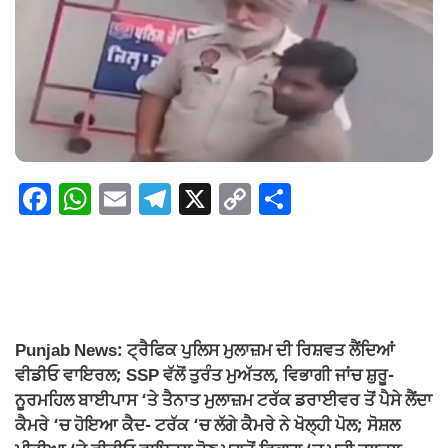
F
W
E
T
X
C
S
a
h
m
el
o
h
c
at
ail
e
p
ar
e
s
gr
y
e
b
A
a
Li
o
p
m
n
Punjab News: ਟ੍ਰੈਫਿਕ ਪੁਲਿਸ ਮੁਲਾਜ਼ਮ ਦੀ ਰਿਸ਼ਵਤ ਲੈਂਦਿਆਂ
ਵੀਡੀਓ ਵਾਇਰਲ; SSP ਵੱਲੋਂ ਤੁਰੰਤ ਮੁਅੱਤਲ, ਵਿਭਾਗੀ ਜਾਂਚ ਸ਼ੁਰੂ-
o
p
k
ਨੂਰਮਹਿਲ ਬਾਈਪਾਸ ‘ਤੇ ਤੈਨਾਤ ਮੁਲਾਜ਼ਮ ਟਰੱਕ ਡਰਾਈਵਰ ਤੋਂ ਪੈਸੇ ਲੈਂਦਾ
k
ਕੈਮਰੇ ‘ਚ ਹੋਇਆ ਕੈਦ- ਟਰੱਕ ‘ਚ ਲੱਗੇ ਕੈਮਰੇ ਨੇ ਖੋਲ੍ਹੀ ਪੋਲ; ਸੋਸ਼ਲ