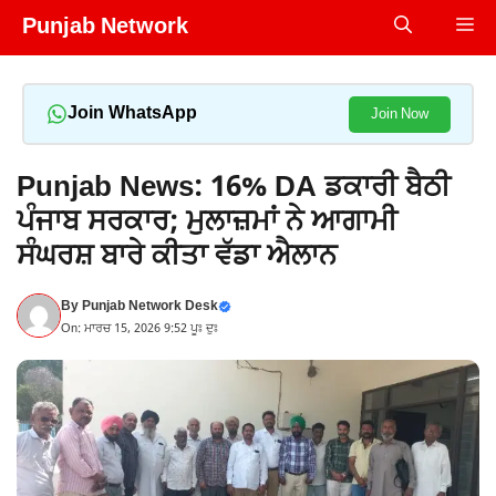
Skip
Punjab Network
Me
to
content
Join WhatsApp
Join Now
Punjab News: 16% DA ਡਕਾਰੀ ਬੈਠੀ
ਪੰਜਾਬ ਸਰਕਾਰ; ਮੁਲਾਜ਼ਮਾਂ ਨੇ ਆਗਾਮੀ
ਸੰਘਰਸ਼ ਬਾਰੇ ਕੀਤਾ ਵੱਡਾ ਐਲਾਨ
By
Punjab Network Desk
On: ਮਾਰਚ 15, 2026 9:52 ਪੂਃ ਦੁਃ