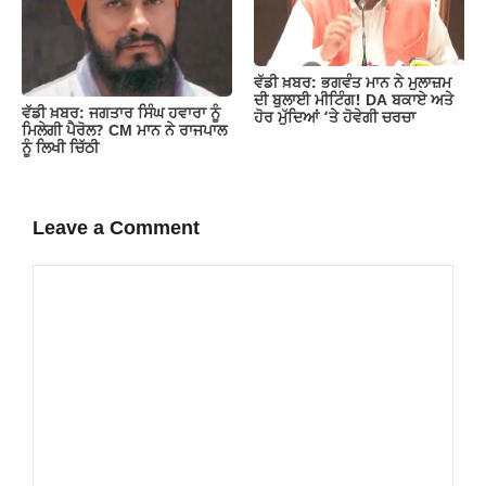
ਵੱਡੀ ਖ਼ਬਰ: ਭਗਵੰਤ ਮਾਨ ਨੇ ਮੁਲਾਜ਼ਮ
ਦੀ ਬੁਲਾਈ ਮੀਟਿੰਗ! DA ਬਕਾਏ ਅਤੇ
ਵੱਡੀ ਖ਼ਬਰ: ਜਗਤਾਰ ਸਿੰਘ ਹਵਾਰਾ ਨੂੰ
ਹੋਰ ਮੁੱਦਿਆਂ ‘ਤੇ ਹੋਵੇਗੀ ਚਰਚਾ
ਮਿਲੇਗੀ ਪੈਰੋਲ? CM ਮਾਨ ਨੇ ਰਾਜਪਾਲ
ਨੂੰ ਲਿਖੀ ਚਿੱਠੀ
Leave a Comment
Comment