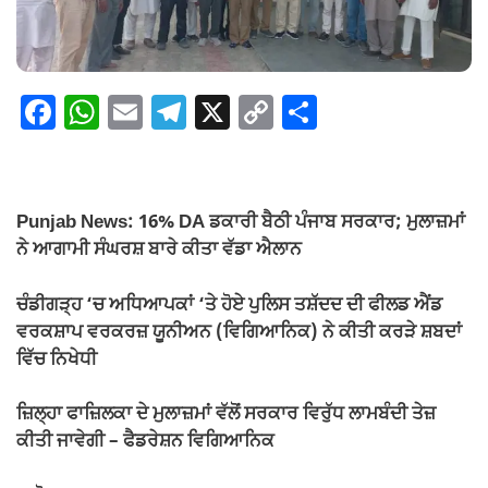
F
W
E
T
X
C
S
a
h
m
el
o
h
c
at
ail
e
p
ar
e
s
gr
y
e
Punjab News: 16% DA ਡਕਾਰੀ ਬੈਠੀ ਪੰਜਾਬ ਸਰਕਾਰ; ਮੁਲਾਜ਼ਮਾਂ
b
A
a
Li
ਨੇ ਆਗਾਮੀ ਸੰਘਰਸ਼ ਬਾਰੇ ਕੀਤਾ ਵੱਡਾ ਐਲਾਨ
o
p
m
n
ਚੰਡੀਗੜ੍ਹ ‘ਚ ਅਧਿਆਪਕਾਂ ‘ਤੇ ਹੋਏ ਪੁਲਿਸ ਤਸ਼ੱਦਦ ਦੀ ਫੀਲਡ ਐਂਡ
o
p
k
ਵਰਕਸ਼ਾਪ ਵਰਕਰਜ਼ ਯੂਨੀਅਨ (ਵਿਗਿਆਨਿਕ) ਨੇ ਕੀਤੀ ਕਰੜੇ ਸ਼ਬਦਾਂ
k
ਵਿੱਚ ਨਿਖੇਧੀ
ਜ਼ਿਲ੍ਹਾ ਫਾਜ਼ਿਲਕਾ ਦੇ ਮੁਲਾਜ਼ਮਾਂ ਵੱਲੋਂ ਸਰਕਾਰ ਵਿਰੁੱਧ ਲਾਮਬੰਦੀ ਤੇਜ਼
ਕੀਤੀ ਜਾਵੇਗੀ – ਫੈਡਰੇਸ਼ਨ ਵਿਗਿਆਨਿਕ