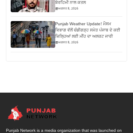
ਬੇਰਹਿਮੀ ਨਾਲ ਕਤਲ
ਅਗਸਤ 8, 2026
Punjab Weather Update! ਮੌਸਮ
ਵਿਭਾਗ ਵੱਲੋਂ ਚੰਡੀਗੜ੍ਹ ਸਮੇਤ ਪੰਜਾਬ ਦੇ ਕਈ
ਜ਼ਿਲ੍ਹਿਆਂ ਲਈ ਮੀਂਹ ਦਾ ਅਲਰਟ ਜਾਰੀ
ਅਗਸਤ 8, 2026
Punjab Network is a media organization that was launched on