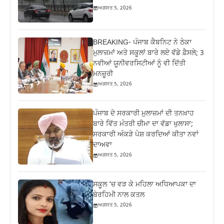
ਅਗਸਤ 5, 2026
BREAKING- ਪੰਜਾਬ ਕੈਬਨਿਟ ਨੇ ਠੇਕਾ
ਮੁਲਾਜ਼ਮਾਂ ਅਤੇ ਸਕੂਲਾਂ ਬਾਰੇ ਲਏ ਵੱਡੇ ਫ਼ੈਸਲੇ; 3
ਨਵੀਆਂ ਯੂਨੀਵਰਸਿਟੀਆਂ ਨੂੰ ਵੀ ਦਿੱਤੀ
ਮਨਜ਼ੂਰੀ
ਅਗਸਤ 5, 2026
ਪੰਜਾਬ ਦੇ ਸਰਕਾਰੀ ਮੁਲਾਜ਼ਮਾਂ ਦੀ ਤਨਖ਼ਾਹ
ਬਾਰੇ ਵਿੱਤ ਮੰਤਰੀ ਚੀਮਾ ਦਾ ਵੱਡਾ ਖੁਲਾਸਾ;
ਸਰਕਾਰੀ ਅੰਕੜੇ ਪੇਸ਼ ਕਰਦਿਆਂ ਕੀਤਾ ਨਵਾਂ
ਦਾਅਵਾ
ਅਗਸਤ 5, 2026
ਸਕੂਲ ‘ਚ ਵੜ ਕੇ ਮਹਿਲਾ ਅਧਿਆਪਕਾ ਦਾ
ਬੇਰਹਿਮੀ ਨਾਲ ਕਤਲ
ਅਗਸਤ 5, 2026