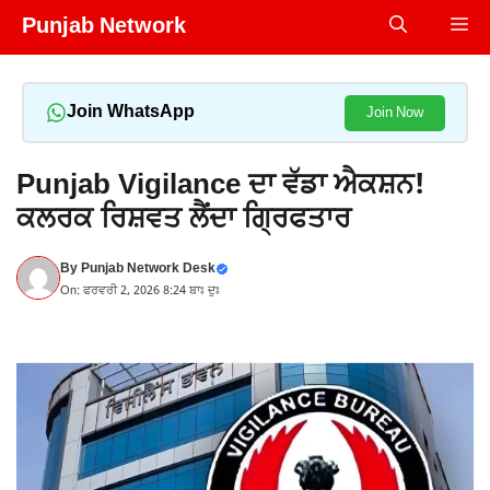
Skip
Punjab Network
Me
to
content
Join WhatsApp
Join Now
Punjab Vigilance ਦਾ ਵੱਡਾ ਐਕਸ਼ਨ!
ਕਲਰਕ ਰਿਸ਼ਵਤ ਲੈਂਦਾ ਗ੍ਰਿਫਤਾਰ
By
Punjab Network Desk
On: ਫਰਵਰੀ 2, 2026 8:24 ਬਾਃ ਦੁਃ