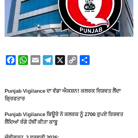
F
W
E
T
X
C
S
a
h
m
el
o
h
c
at
ail
e
p
ar
e
s
gr
y
e
Punjab Vigilance ਦਾ ਵੱਡਾ ਐਕਸ਼ਨ! ਕਲਰਕ ਰਿਸ਼ਵਤ ਲੈਂਦਾ
b
A
a
Li
ਗ੍ਰਿਫਤਾਰ
o
p
m
n
Punjab Vigilance ਬਿਊਰੋ ਨੇ ਕਲਰਕ ਨੂੰ 2700 ਰੁਪਏ ਰਿਸ਼ਵਤ
o
p
k
ਲੈਂਦਿਆਂ ਰੰਗੇ ਹੱਥੀਂ ਕੀਤਾ ਕਾਬੂ
k