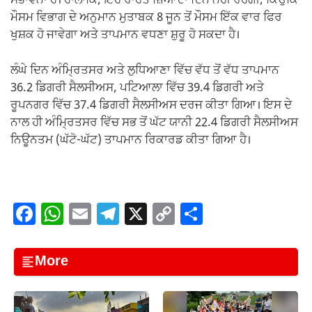
ਸੰਭਾਵਨਾ ਹੈ। ਹਾਲਾਂਕਿ, ਇਹ ਰਾਹਤ ਜ਼ਿਆਦਾ ਦਿਨ ਨਹੀਂ ਰਹੇਗੀ, ਕਿਉਂਕਿ
ਮੌਸਮ ਵਿਭਾਗ ਦੇ ਅਨੁਮਾਨ ਮੁਤਾਬਕ 8 ਜੂਨ ਤੋਂ ਮੌਸਮ ਇੱਕ ਵਾਰ ਫਿਰ
ਖੁਸ਼ਕ ਹੋ ਜਾਵੇਗਾ ਅਤੇ ਤਾਪਮਾਨ ਵਧਣਾ ਸ਼ੁਰੂ ਹੋ ਸਕਦਾ ਹੈ।
ਲੰਘੇ ਦਿਨ ਅੰਮ੍ਰਿਤਸਰ ਅਤੇ ਲੁਧਿਆਣਾ ਵਿੱਚ ਵੱਧ ਤੋਂ ਵੱਧ ਤਾਪਮਾਨ
36.2 ਡਿਗਰੀ ਸੈਲਸੀਅਸ, ਪਟਿਆਲਾ ਵਿੱਚ 39.4 ਡਿਗਰੀ ਅਤੇ
ਰੂਪਨਗਰ ਵਿੱਚ 37.4 ਡਿਗਰੀ ਸੈਲਸੀਅਸ ਦਰਜ ਕੀਤਾ ਗਿਆ। ਇਸ ਦੇ
ਨਾਲ ਹੀ ਅੰਮ੍ਰਿਤਸਰ ਵਿੱਚ ਸਭ ਤੋਂ ਘੱਟ ਯਾਨੀ 22.4 ਡਿਗਰੀ ਸੈਲਸੀਅਸ
ਨਿਊਨਤਮ (ਘੱਟੋ-ਘੱਟ) ਤਾਪਮਾਨ ਰਿਕਾਰਡ ਕੀਤਾ ਗਿਆ ਹੈ।
F
W
E
T
X
C
S
a
h
m
el
o
h
c
at
ail
e
p
ar
More
e
s
gr
y
e
b
A
a
Li