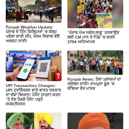
o
p
m
n
o
p
k
k
Punjab Weather Update:
ਪੰਜਾਬ ਦੇ ਤਿੰਨ ਜ਼‍ਿਲ੍ਹਿਆਂ ‘ਚ ਕੱਲ੍ਹ
‘ਪੰਜਾਬ ਪੇਅ ਸਕੇਲ ਲਾਗੂ’ ਕਰਵਾਉਣ
ਪਵੇਗਾ ਭਾਰੀ ਮੀਂਹ, ਮੌਸਮ ਵਿਭਾਗ ਵੱਲੋਂ
ਲਈ CM ਮਾਨ ਦੇ ਪਿੰਡ ‘ਚ ਗਰਜੇ
ਅਲਰਟ ਜਾਰੀ!
3704 ਅਧਿਆਪਕ
Punjab News: ਠੇਕਾ ਮੁਲਾਜ਼ਮਾਂ ਦਾ
ਅੰਦੋਲਨ ਜਾਰੀ! ਰਾਮਪੁਰਾ ਫੂਲ ‘ਚ
UPI Transaction Charges:
ਕੱਢਿਆ ਰੋਸ ਮਾਰਚ
UPI ਟ੍ਰਾਂਜੈਕਸ਼ਨ ਬਾਰੇ ਭਾਰਤ ਸਰਕਾਰ
ਦਾ ਵੱਡਾ ਬਿਆਨ! ਪੇਮੈਂਟ (P2P) ਕਰਨ
‘ਤੇ ਦੇਣ ਪੈਣਗੇ ਪੈਸੇ? ਪੜ੍ਹੋ
ਸਪੱਸ਼ਟੀਕਰਨ