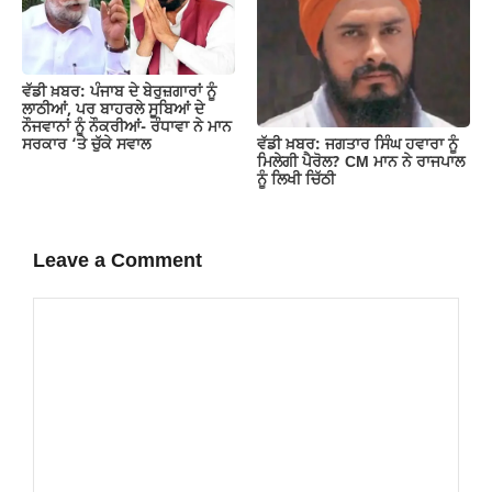
ਵੱਡੀ ਖ਼ਬਰ: ਪੰਜਾਬ ਦੇ ਬੇਰੁਜ਼ਗਾਰਾਂ ਨੂੰ
ਲਾਠੀਆਂ, ਪਰ ਬਾਹਰਲੇ ਸੂਬਿਆਂ ਦੇ
ਨੌਜਵਾਨਾਂ ਨੂੰ ਨੌਕਰੀਆਂ- ਰੰਧਾਵਾ ਨੇ ਮਾਨ
ਵੱਡੀ ਖ਼ਬਰ: ਜਗਤਾਰ ਸਿੰਘ ਹਵਾਰਾ ਨੂੰ
ਸਰਕਾਰ ‘ਤੇ ਚੁੱਕੇ ਸਵਾਲ
ਮਿਲੇਗੀ ਪੈਰੋਲ? CM ਮਾਨ ਨੇ ਰਾਜਪਾਲ
ਨੂੰ ਲਿਖੀ ਚਿੱਠੀ
Leave a Comment
Comment