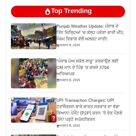
Top Trending
Punjab Weather Update: ਪੰਜਾਬ ਦੇ
ਤਿੰਨ ਜ਼‍ਿਲ੍ਹਿਆਂ ‘ਚ ਕੱਲ੍ਹ ਪਵੇਗਾ ਭਾਰੀ ਮੀਂਹ,
ਮੌਸਮ ਵਿਭਾਗ ਵੱਲੋਂ ਅਲਰਟ ਜਾਰੀ!
ਅਗਸਤ 8, 2026
‘ਪੰਜਾਬ ਪੇਅ ਸਕੇਲ ਲਾਗੂ’ ਕਰਵਾਉਣ ਲਈ
CM ਮਾਨ ਦੇ ਪਿੰਡ ‘ਚ ਗਰਜੇ 3704
ਅਧਿਆਪਕ
ਅਗਸਤ 8, 2026
UPI Transaction Charges: UPI
ਟ੍ਰਾਂਜੈਕਸ਼ਨ ਬਾਰੇ ਭਾਰਤ ਸਰਕਾਰ ਦਾ ਵੱਡਾ
ਬਿਆਨ! ਪੇਮੈਂਟ (P2P) ਕਰਨ ‘ਤੇ ਦੇਣ ਪੈਣਗੇ
ਪੈਸੇ? ਪੜ੍ਹੋ ਸਪੱਸ਼ਟੀਕਰਨ
ਅਗਸਤ 8, 2026