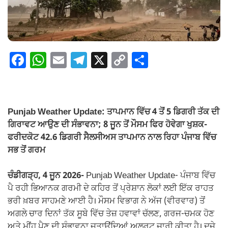
F
W
E
T
X
C
S
a
h
m
el
o
h
c
at
ail
e
p
ar
e
s
gr
y
e
Punjab Weather Update: ਤਾਪਮਾਨ ਵਿੱਚ 4 ਤੋਂ 5 ਡਿਗਰੀ ਤੱਕ ਦੀ
b
A
a
Li
ਗਿਰਾਵਟ ਆਉਣ ਦੀ ਸੰਭਾਵਨਾ; 8 ਜੂਨ ਤੋਂ ਮੌਸਮ ਫਿਰ ਹੋਵੇਗਾ ਖੁਸ਼ਕ-
o
p
m
n
ਫਰੀਦਕੋਟ 42.6 ਡਿਗਰੀ ਸੈਲਸੀਅਸ ਤਾਪਮਾਨ ਨਾਲ ਰਿਹਾ ਪੰਜਾਬ ਵਿੱਚ
ਸਭ ਤੋਂ ਗਰਮ
o
p
k
k
ਚੰਡੀਗੜ੍ਹ, 4 ਜੂਨ 2026-
Punjab Weather Update- ਪੰਜਾਬ ਵਿੱਚ
ਪੈ ਰਹੀ ਭਿਆਨਕ ਗਰਮੀ ਦੇ ਕਹਿਰ ਤੋਂ ਪ੍ਰੇਸ਼ਾਨ ਲੋਕਾਂ ਲਈ ਇੱਕ ਰਾਹਤ
ਭਰੀ ਖ਼ਬਰ ਸਾਹਮਣੇ ਆਈ ਹੈ। ਮੌਸਮ ਵਿਭਾਗ ਨੇ ਅੱਜ (ਵੀਰਵਾਰ) ਤੋਂ
ਅਗਲੇ ਚਾਰ ਦਿਨਾਂ ਤੱਕ ਸੂਬੇ ਵਿੱਚ ਤੇਜ਼ ਹਵਾਵਾਂ ਚੱਲਣ, ਗਰਜ-ਚਮਕ ਹੋਣ
ਅਤੇ ਮੀਂਹ ਪੈਣ ਦੀ ਸੰਭਾਵਨਾ ਜਤਾਉਂਦਿਆਂ ਅਲਰਟ ਜਾਰੀ ਕੀਤਾ ਹੈ। ਦੂਜੇ