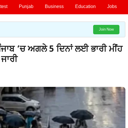
test
Punjab
Business
Education
Jobs
Join Now
ਪੰਜਾਬ ‘ਚ ਅਗਲੇ 5 ਦਿਨਾਂ ਲਈ ਭਾਰੀ ਮੀਂਹ
 ਜਾਰੀ