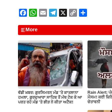
F
W
E
T
X
C
S
a
h
m
el
o
h
c
at
ail
e
p
ar
More
e
s
gr
y
e
b
A
a
Li
o
p
m
n
o
p
k
k
Rain Alert: ਪ
ਵੱਡੀ ਖ਼ਬਰ: ਗੁਰਸਿਮਰਨ ਮੰਡ ‘ਤੇ ਕਾਤਲਾਨਾ
ਮੌਸਮ! ਕਈ ਜ਼ਿਲ੍
ਹਮਲਾ, ਗੁਰਦੁਆਰਾ ਸਾਹਿਬ ਤੋਂ ਮੱਥ ਟੇਕ ਕੇ ਆ
ਚੇਤਾਵਨੀ
ਪਰਤ ਰਹੇ ਮੰਡ ‘ਤੇ ਭੀੜ ਨੇ ਕੀਤਾ ਅਟੈਕ!