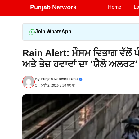
Skip
Punjab Network
Home
La
to
content
Join WhatsApp
Rain Alert: ਮੌਸਮ ਵਿਭਾਗ ਵੱਲੋਂ 
ਅਤੇ ਤੇਜ਼ ਹਵਾਵਾਂ ਦਾ ‘ਯੈਲੋ ਅਲਰਟ’
By
Punjab Network Desk
On: ਮਈ 2, 2026 2:30 ਬਾਃ ਦੁਃ