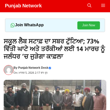
Skip
Punjab Network
Me
to
content
Join WhatsApp
Join Now
ਸਕੂਲ ਲੈਬ ਸਟਾਫ਼ ਦਾ ਸਬਰ ਟੁੱਟਿਆ; 73%
ਵਿੱਤੀ ਘਾਟੇ ਅਤੇ ਤਰੱਕੀਆਂ ਲਈ 14 ਮਾਰਚ ਨੂੰ
ਜਲੰਧਰ ‘ਚ ਜੁੜੇਗਾ ਕਾਫ਼ਲਾ
By
Punjab Network Desk
On: ਮਾਰਚ 5, 2026 2:17 ਬਾਃ ਦੁਃ