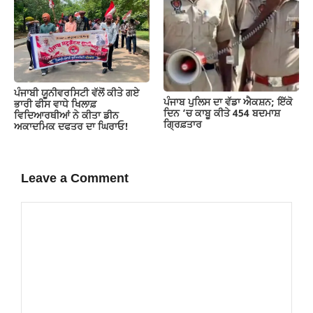
ਪੰਜਾਬੀ ਯੂਨੀਵਰਸਿਟੀ ਵੱਲੋਂ ਕੀਤੇ ਗਏ
ਪੰਜਾਬ ਪੁਲਿਸ ਦਾ ਵੱਡਾ ਐਕਸ਼ਨ; ਇੱਕੋ
ਭਾਰੀ ਫੀਸ ਵਾਧੇ ਖਿਲਾਫ਼
ਦਿਨ ‘ਚ ਕਾਬੂ ਕੀਤੇ 454 ਬਦਮਾਸ਼
ਵਿਦਿਆਰਥੀਆਂ ਨੇ ਕੀਤਾ ਡੀਨ
ਗ੍ਰਿਫ਼ਤਾਰ
ਅਕਾਦਮਿਕ ਦਫਤਰ ਦਾ ਘਿਰਾਓ!
Leave a Comment
Comment