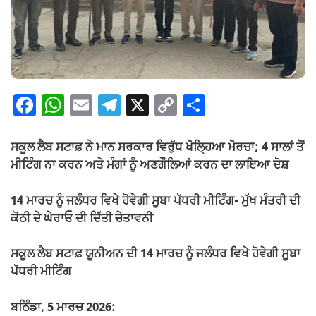
F
W
E
T
X
C
S
a
h
m
el
o
h
c
at
ail
e
p
ar
ਸਕੂਲ ਲੈਬ ਸਟਾਫ਼ ਨੇ ਮਾਨ ਸਰਕਾਰ ਵਿਰੁੱਧ ਖੋਲ੍ਹਿਆ ਮੋਰਚਾ; 4 ਸਾਲਾਂ ਤੋਂ
e
s
gr
y
e
ਮੀਟਿੰਗ ਨਾ ਕਰਨ ਅਤੇ ਮੰਗਾਂ ਨੂੰ ਅਣਗੌਲਿਆਂ ਕਰਨ ਦਾ ਲਾਇਆ ਦੋਸ਼
b
A
a
Li
14 ਮਾਰਚ ਨੂੰ ਜਲੰਧਰ ਵਿਖੇ ਹੋਵੇਗੀ ਸੂਬਾ ਪੱਧਰੀ ਮੀਟਿੰਗ- ਮੁੱਖ ਮੰਤਰੀ ਦੀ
o
p
m
n
ਕੋਠੀ ਦੇ ਘੇਰਾਓ ਦੀ ਦਿੱਤੀ ਚੇਤਾਵਨੀ
o
p
k
ਸਕੂਲ ਲੈਬ ਸਟਾਫ਼ ਯੂਨੀਅਨ ਦੀ 14 ਮਾਰਚ ਨੂੰ ਜਲੰਧਰ ਵਿਖੇ ਹੋਵੇਗੀ ਸੂਬਾ
k
ਪੱਧਰੀ ਮੀਟਿੰਗ
ਬਠਿੰਡਾ, 5 ਮਾਰਚ 2026: