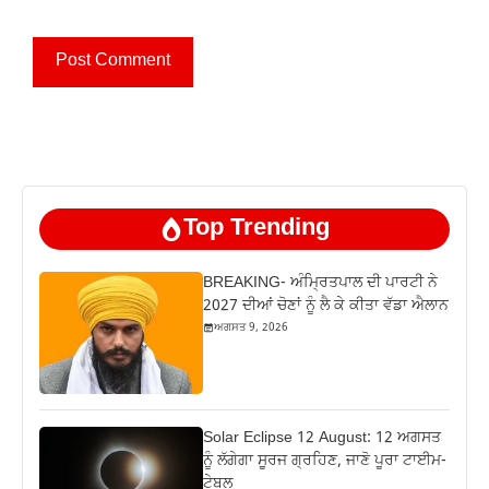
Top Trending
BREAKING- ਅੰਮ੍ਰਿਤਪਾਲ ਦੀ ਪਾਰਟੀ ਨੇ
2027 ਦੀਆਂ ਚੋਣਾਂ ਨੂੰ ਲੈ ਕੇ ਕੀਤਾ ਵੱਡਾ ਐਲਾਨ
ਅਗਸਤ 9, 2026
Solar Eclipse 12 August: 12 ਅਗਸਤ
ਨੂੰ ਲੱਗੇਗਾ ਸੂਰਜ ਗ੍ਰਹਿਣ, ਜਾਣੋ ਪੂਰਾ ਟਾਈਮ-
ਟੇਬਲ