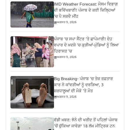
IMD Weather Forecast: ਮੌਸਮ ਵਿਭਾਗ
ਦੀ ਭਵਿੱਖਬਾਣੀ! ਪੰਜਾਬ ਦੇ ਕਈ ਜ਼ਿਲ੍ਹਿਆਂ
‘ਚ ਪੈ ਸਕਦੈ ਮੀਂਹ
ਅਗਸਤ 9, 2026
ਪੰਜਾਬ ‘ਚ ਸਪਾ ਸੈਂਟਰ ‘ਤੇ ਛਾਪੇਮਾਰੀ! ਦੇਹ
ਵਪਾਰ ਦੇ ਖ਼ਦਸ਼ੇ ‘ਚ ਕੁੜੀਆਂ-ਮੁੰਡਿਆਂ ਨੂੰ ਲਿਆ
ਹਿਰਾਸਤ ‘ਚ
ਅਗਸਤ 9, 2026
Big Breaking- ਪੰਜਾਬ ‘ਚ ਤੇਜ਼ ਰਫ਼ਤਾਰ
ਕਾਰ ਨੇ ਕਾਂਵੜੀਆਂ ਨੂੰ ਦਰੜਿਆ, 3
ਸ਼ਰਧਾਲੂਆਂ ਦੀ ਮੌਕੇ ‘ਤੇ ਮੌਤ
ਅਗਸਤ 9, 2026
ਵੱਡੀ ਖ਼ਬਰ: ਝੋਨੇ ਦੀ ਖਰੀਦ ਤੋਂ ਪਹਿਲਾਂ ਪੰਜਾਬ
‘ਚੋਂ ਚੁੱਕਿਆ ਜਾਵੇਗਾ 18 ਲੱਖ ਮੀਟ੍ਰਿਕ ਟਨ