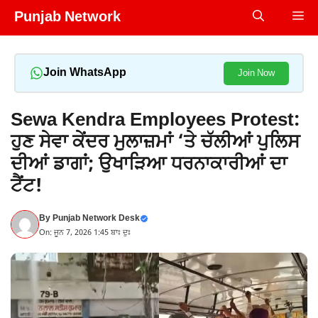
Skip
Punjab Network
Me
to
content
Join WhatsApp
Join Now
Sewa Kendra Employees Protest:
ਹੁਣ ਸੇਵਾ ਕੇਂਦਰ ਮੁਲਾਜ਼ਮਾਂ ‘ਤੇ ਚੱਲੀਆਂ ਪੁਲਿਸ
ਦੀਆਂ ਡਾਗਾਂ; ਉਖਾੜਿਆ ਧਰਨਾਕਾਰੀਆਂ ਦਾ
ਟੈਂਟ!
By
Punjab Network Desk
On: ਜੂਨ 7, 2026 1:45 ਬਾਃ ਦੁਃ