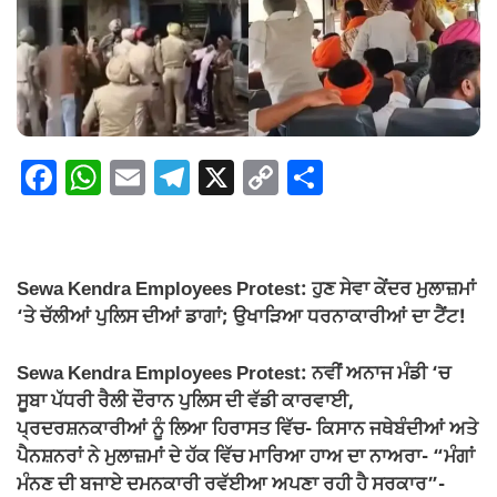
F
W
E
T
X
C
S
a
h
m
el
o
h
c
at
ail
e
p
ar
e
s
gr
y
e
Sewa Kendra Employees Protest: ਹੁਣ ਸੇਵਾ ਕੇਂਦਰ ਮੁਲਾਜ਼ਮਾਂ
b
A
a
Li
‘ਤੇ ਚੱਲੀਆਂ ਪੁਲਿਸ ਦੀਆਂ ਡਾਗਾਂ; ਉਖਾੜਿਆ ਧਰਨਾਕਾਰੀਆਂ ਦਾ ਟੈਂਟ!
o
p
m
n
Sewa Kendra Employees Protest: ਨਵੀਂ ਅਨਾਜ ਮੰਡੀ ‘ਚ
o
p
k
ਸੂਬਾ ਪੱਧਰੀ ਰੈਲੀ ਦੌਰਾਨ ਪੁਲਿਸ ਦੀ ਵੱਡੀ ਕਾਰਵਾਈ,
k
ਪ੍ਰਦਰਸ਼ਨਕਾਰੀਆਂ ਨੂੰ ਲਿਆ ਹਿਰਾਸਤ ਵਿੱਚ- ਕਿਸਾਨ ਜਥੇਬੰਦੀਆਂ ਅਤੇ
ਪੈਨਸ਼ਨਰਾਂ ਨੇ ਮੁਲਾਜ਼ਮਾਂ ਦੇ ਹੱਕ ਵਿੱਚ ਮਾਰਿਆ ਹਾਅ ਦਾ ਨਾਅਰਾ- “ਮੰਗਾਂ
ਮੰਨਣ ਦੀ ਬਜਾਏ ਦਮਨਕਾਰੀ ਰਵੱਈਆ ਅਪਣਾ ਰਹੀ ਹੈ ਸਰਕਾਰ”-