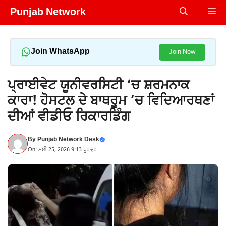
Skip
Punjab Network
Me
to
content
Join WhatsApp
Join Now
ਪ੍ਰਾਈਵੇਟ ਯੂਨੀਵਰਸਿਟੀ ‘ਚ ਸ਼ਰਮਨਾਕ
ਕਾਰਾ! ਹੋਸਟਲ ਦੇ ਬਾਥਰੂਮ ‘ਚ ਵਿਦਿਆਰਥਣਾਂ
ਦੀਆਂ ਵੀਡੀਓ ਰਿਕਾਰਡਿੰਗ
By
Punjab Network Desk
On: ਮਈ 25, 2026 9:13 ਪੂਃ ਦੁਃ