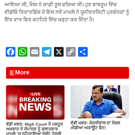
ਆਇਆ ਸੀ, ਜਿਸ ਨੇ ਕਾਫ਼ੀ ਤੂਲ ਫੜਿਆ ਸੀ। ਹੁਣ ਬਾਥਰੂਮ ਵਿੱਚ
ਵੀਡੀਓ ਰਿਕਾਰਡਿੰਗ ਦੇ ਇਸ ਨਵੇਂ ਮਾਮਲੇ ਨੇ ਯੂਨੀਵਰਸਿਟੀ ਪ੍ਰਬੰਧਕਾਂ ਨੂੰ
ਇੱਕ ਵਾਰ ਫਿਰ ਕਟਹਿਰੇ ਵਿੱਚ ਖੜ੍ਹਾ ਕਰ ਦਿੱਤਾ ਹੈ।
F
W
E
T
X
C
S
a
h
m
el
o
h
c
at
ail
e
p
ar
More
e
s
gr
y
e
b
A
a
Li
o
p
m
n
o
p
k
k
ਵੱਡੀ ਖ਼ਬਰ: ਕੇਜਰੀਵਾਲ ਦਾ ਸੋਸ਼ਲ
ਵੱਡੀ ਖ਼ਬਰ: High Court ਨੇ ਮਸ਼ਹੂਰ
ਮੀਡੀਆ ਅਕਾਊਂਟ ਬੈਨ!
ਅਖ਼ਬਾਰ ਦੇ ਸੰਪਾਦਕ ਨੂੰ ਬਲਾਤਕਾਰ
ਮਾਮਲੇ ‘ਚ ਠਹਿਰਾਇਆ ਦੋਸ਼ੀ! ਹੇਠਲੀ