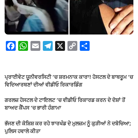
F
W
E
T
X
C
S
a
h
m
el
o
h
c
at
ail
e
p
ar
e
s
gr
y
e
ਪ੍ਰਾਈਵੇਟ ਯੂਨੀਵਰਸਿਟੀ ‘ਚ ਸ਼ਰਮਨਾਕ ਕਾਰਾ! ਹੋਸਟਲ ਦੇ ਬਾਥਰੂਮ ‘ਚ
b
A
a
Li
ਵਿਦਿਆਰਥਣਾਂ ਦੀਆਂ ਵੀਡੀਓ ਰਿਕਾਰਡਿੰਗ
o
p
m
n
ਗਰਲਜ਼ ਹੋਸਟਲ ਦੇ ਟਾਇਲਟ ‘ਚ ਵੀਡੀਓ ਰਿਕਾਰਡ ਕਰਨ ਦੇ ਦੋਸ਼ਾਂ ਤੋਂ
o
p
k
ਬਾਅਦ ਕੈਂਪਸ ‘ਚ ਭਾਰੀ ਹੰਗਾਮਾ
k
ਭੱਜਣ ਦੀ ਕੋਸ਼ਿਸ਼ ਕਰ ਰਹੇ ਝਾਰਖੰਡ ਦੇ ਮੁਲਜ਼ਮ ਨੂੰ ਕੁੜੀਆਂ ਨੇ ਦਬੋਚਿਆ;
ਪੁਲਿਸ ਹਵਾਲੇ ਕੀਤਾ