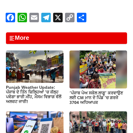
F
W
E
T
X
C
S
a
h
m
el
o
h
c
at
ail
e
p
ar
More
e
s
gr
y
e
b
A
a
Li
o
p
m
n
o
p
k
k
Punjab Weather Update:
ਪੰਜਾਬ ਦੇ ਤਿੰਨ ਜ਼‍ਿਲ੍ਹਿਆਂ ‘ਚ ਕੱਲ੍ਹ
‘ਪੰਜਾਬ ਪੇਅ ਸਕੇਲ ਲਾਗੂ’ ਕਰਵਾਉਣ
ਪਵੇਗਾ ਭਾਰੀ ਮੀਂਹ, ਮੌਸਮ ਵਿਭਾਗ ਵੱਲੋਂ
ਲਈ CM ਮਾਨ ਦੇ ਪਿੰਡ ‘ਚ ਗਰਜੇ
ਅਲਰਟ ਜਾਰੀ!
3704 ਅਧਿਆਪਕ