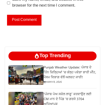
browser for the next time I comment.
Top Trending
Punjab Weather Update: ਪੰਜਾਬ ਦੇ
ਤਿੰਨ ਜ਼‍ਿਲ੍ਹਿਆਂ ‘ਚ ਕੱਲ੍ਹ ਪਵੇਗਾ ਭਾਰੀ ਮੀਂਹ,
ਮੌਸਮ ਵਿਭਾਗ ਵੱਲੋਂ ਅਲਰਟ ਜਾਰੀ!
ਅਗਸਤ 8, 2026
‘ਪੰਜਾਬ ਪੇਅ ਸਕੇਲ ਲਾਗੂ’ ਕਰਵਾਉਣ ਲਈ
CM ਮਾਨ ਦੇ ਪਿੰਡ ‘ਚ ਗਰਜੇ 3704
ਅਧਿਆਪਕ