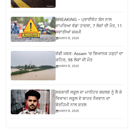
BREAKING – ਪ੍ਰਾਈਵੇਟ ਬੱਸ ਨਾਲ
ਵਾਪਰਿਆ ਵੱਡਾ ਹਾਦਸਾ, 7 ਲੋਕਾਂ ਦੀ ਮੌਤ, 11
ਸਵਾਰੀਆਂ ਜ਼ਖ਼ਮੀ
ਅਗਸਤ 8, 2026
ਵੱਡੀ ਖ਼ਬਰ: Assam ‘ਚ ਭਿਆਨਕ ਹੜ੍ਹਾਂ ਦਾ
ਕਹਿਰ, 98 ਲੋਕਾਂ ਦੀ ਮੌਤ
ਅਗਸਤ 8, 2026
ਸਰਕਾਰੀ ਸਕੂਲ ਦਾ ਮਾਨੀਟਰ ਬਦਲਣ ਨੂੰ ਲੈ ਕੇ
ਵਿਵਾਦ! ਸਕੂਲ ਦੇ ਬਾਹਰ ਨੌਜਵਾਨ ਦਾ
ਬੇਰਹਿਮੀ ਨਾਲ ਕਤਲ
ਅਗਸਤ 8, 2026