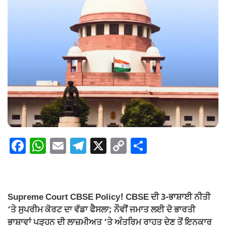
F
W
E
T
X
C
S
a
h
m
el
o
h
c
at
ail
e
p
ar
e
s
gr
y
e
Supreme Court CBSE Policy! CBSE ਦੀ 3-ਭਾਸ਼ਾਈ ਨੀਤੀ
b
A
a
Li
‘ਤੇ ਸੁਪਰੀਮ ਕੋਰਟ ਦਾ ਵੱਡਾ ਫੈਸਲਾ; ਨੌਵੀਂ ਜਮਾਤ ਲਈ ਦੋ ਭਾਰਤੀ
ਭਾਸ਼ਾਵਾਂ ਪੜ੍ਹਨ ਦੀ ਲਾਜ਼ਮੀਅਤ ‘ਤੇ ਅੰਤਰਿਮ ਰਾਹਤ ਦੇਣ ਤੋਂ ਇਨਕਾਰ