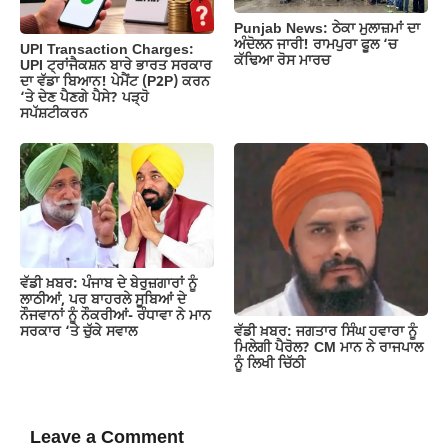
Punjab News: ਠੇਕਾ ਮੁਲਾਜ਼ਮਾਂ ਦਾ
ਅੰਦੋਲਨ ਜਾਰੀ! ਰਾਮਪੁਰਾ ਫੂਲ ‘ਚ
UPI Transaction Charges:
ਕੱਢਿਆ ਰੋਸ ਮਾਰਚ
UPI ਟ੍ਰਾਂਜੈਕਸ਼ਨ ਬਾਰੇ ਭਾਰਤ ਸਰਕਾਰ
ਦਾ ਵੱਡਾ ਬਿਆਨ! ਪੇਮੈਂਟ (P2P) ਕਰਨ
‘ਤੇ ਦੇਣ ਪੈਣਗੇ ਪੈਸੇ? ਪੜ੍ਹੋ
ਸਪੱਸ਼ਟੀਕਰਨ
ਵੱਡੀ ਖ਼ਬਰ: ਪੰਜਾਬ ਦੇ ਬੇਰੁਜ਼ਗਾਰਾਂ ਨੂੰ
ਲਾਠੀਆਂ, ਪਰ ਬਾਹਰਲੇ ਸੂਬਿਆਂ ਦੇ
ਨੌਜਵਾਨਾਂ ਨੂੰ ਨੌਕਰੀਆਂ- ਰੰਧਾਵਾ ਨੇ ਮਾਨ
ਵੱਡੀ ਖ਼ਬਰ: ਜਗਤਾਰ ਸਿੰਘ ਹਵਾਰਾ ਨੂੰ
ਸਰਕਾਰ ‘ਤੇ ਚੁੱਕੇ ਸਵਾਲ
ਮਿਲੇਗੀ ਪੈਰੋਲ? CM ਮਾਨ ਨੇ ਰਾਜਪਾਲ
ਨੂੰ ਲਿਖੀ ਚਿੱਠੀ
Leave a Comment