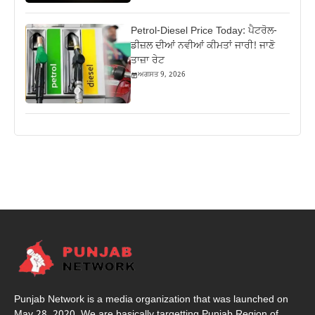
Petrol-Diesel Price Today: ਪੈਟਰੋਲ-
ਡੀਜ਼ਲ ਦੀਆਂ ਨਵੀਆਂ ਕੀਮਤਾਂ ਜਾਰੀ! ਜਾਣੋ
ਤਾਜ਼ਾ ਰੇਟ
ਅਗਸਤ 9, 2026
Punjab Network is a media organization that was launched on
May 28, 2020. We are basically targetting Punjab Region of