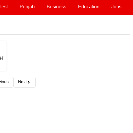
test
Punjab
Business
Education
Jobs
ੀਮ
vious
Next