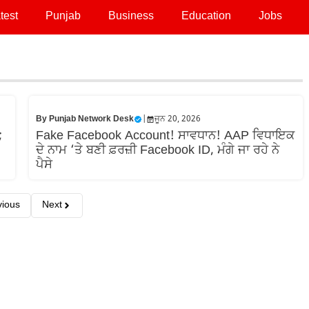
test
Punjab
Business
Education
Jobs
By
Punjab Network Desk
|
ਜੂਨ 20, 2026
;
Fake Facebook Account! ਸਾਵਧਾਨ! AAP ਵਿਧਾਇਕ
ਦੇ ਨਾਮ ‘ਤੇ ਬਣੀ ਫ਼ਰਜ਼ੀ Facebook ID, ਮੰਗੇ ਜਾ ਰਹੇ ਨੇ
ਪੈਸੇ
vious
Next