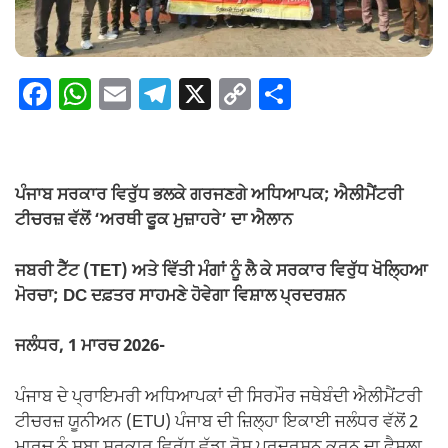
F
W
E
T
X
C
S
a
h
m
el
o
h
c
at
ail
e
p
ar
e
s
gr
y
e
ਪੰਜਾਬ ਸਰਕਾਰ ਵਿਰੁੱਧ ਭਲਕੇ ਗਰਜਣਗੇ ਅਧਿਆਪਕ; ਐਲੀਮੈਂਟਰੀ
b
A
a
Li
ਟੀਚਰਜ਼ ਵੱਲੋਂ ‘ਅਰਥੀ ਫੂਕ ਮੁਜ਼ਾਹਰੇ’ ਦਾ ਐਲਾਨ
o
p
m
n
ਜਬਰੀ ਟੈੱਟ (TET) ਅਤੇ ਵਿੱਤੀ ਮੰਗਾਂ ਨੂੰ ਲੈ ਕੇ ਸਰਕਾਰ ਵਿਰੁੱਧ ਖੋਲ੍ਹਿਆ
o
p
k
ਮੋਰਚਾ; DC ਦਫ਼ਤਰ ਸਾਹਮਣੇ ਹੋਵੇਗਾ ਵਿਸ਼ਾਲ ਪ੍ਰਦਰਸ਼ਨ
k
ਜਲੰਧਰ, 1 ਮਾਰਚ 2026-
ਪੰਜਾਬ ਦੇ ਪ੍ਰਾਇਮਰੀ ਅਧਿਆਪਕਾਂ ਦੀ ਸਿਰਮੌਰ ਜਥੇਬੰਦੀ ਐਲੀਮੈਂਟਰੀ
ਟੀਚਰਜ਼ ਯੂਨੀਅਨ (ETU) ਪੰਜਾਬ ਦੀ ਜ਼ਿਲ੍ਹਾ ਇਕਾਈ ਜਲੰਧਰ ਵੱਲੋਂ 2
ਮਾਰਚ ਨੂੰ ਸੂਬਾ ਸਰਕਾਰ ਵਿਰੁੱਧ ਵੱਡਾ ਰੋਸ ਪ੍ਰਦਰਸ਼ਨ ਕਰਨ ਦਾ ਫੈਸਲਾ