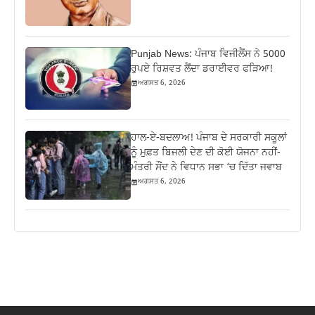
Punjab News: ਪੰਜਾਬ ਵਿਜੀਲੈਂਸ ਨੇ 5000
ਰੁਪਏ ਰਿਸ਼ਵਤ ਲੈਂਦਾ ਡਰਾਈਵਰ ਫੜਿਆ!
ਅਗਸਤ 6, 2026
ਹਾਲ-ਏ-ਬਦਲਾਅ! ਪੰਜਾਬ ਦੇ ਸਰਕਾਰੀ ਸਕੂਲਾਂ
ਨੂੰ ਮੁਫ਼ਤ ਬਿਜਲੀ ਦੇਣ ਦੀ ਕੋਈ ਯੋਜਨਾ ਨਹੀਂ-
ਮੰਤਰੀ ਸੌਂਦ ਨੇ ਵਿਧਾਨ ਸਭਾ ‘ਚ ਦਿੱਤਾ ਜਵਾਬ
ਅਗਸਤ 6, 2026