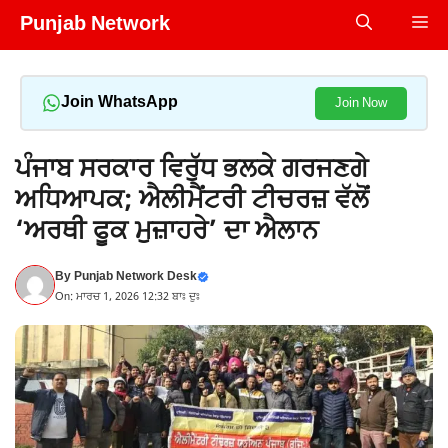
Skip
Punjab Network
Me
to
content
Join WhatsApp
Join Now
ਪੰਜਾਬ ਸਰਕਾਰ ਵਿਰੁੱਧ ਭਲਕੇ ਗਰਜਣਗੇ
ਅਧਿਆਪਕ; ਐਲੀਮੈਂਟਰੀ ਟੀਚਰਜ਼ ਵੱਲੋਂ
‘ਅਰਥੀ ਫੂਕ ਮੁਜ਼ਾਹਰੇ’ ਦਾ ਐਲਾਨ
By
Punjab Network Desk
On: ਮਾਰਚ 1, 2026 12:32 ਬਾਃ ਦੁਃ