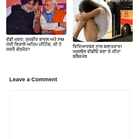
ਵੱਡੀ ਖ਼ਬਰ: ਸੁਖਬੀਰ ਬਾਦਲ ਅਤੇ PM
ਮੋਦੀ ਵਿਚਾਲੇ ਅਹਿਮ ਮੀਟਿੰਗ; ਕੀ ਹੋ
ਵਿਦਿਆਰਥਣ ਨਾਲ ਬਲਾਤਕਾਰ!
ਸਕਦੈ ਗੱਠਜੋੜ?
ਅਸ਼ਲੀਲ ਵੀਡੀਓ ਬਣਾ ਕੇ ਕੀਤਾ
ਬਲੈਕਮੇਲ
Leave a Comment
Comment