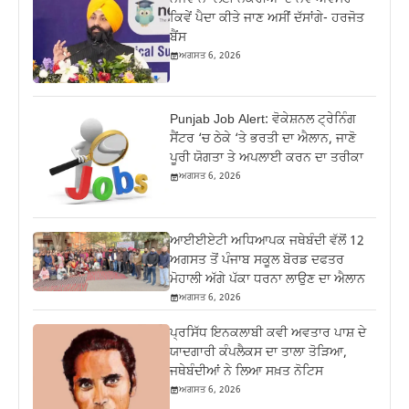
ਕਿਵੇਂ ਪੈਦਾ ਕੀਤੇ ਜਾਣ ਅਸੀਂ ਦੱਸਾਂਗੇ- ਹਰਜੋਤ
ਬੈਂਸ
ਅਗਸਤ 6, 2026
Punjab Job Alert: ਵੋਕੇਸ਼ਨਲ ਟ੍ਰੇਨਿੰਗ
ਸੈਂਟਰ ‘ਚ ਠੇਕੇ ‘ਤੇ ਭਰਤੀ ਦਾ ਐਲਾਨ, ਜਾਣੋ
ਪੂਰੀ ਯੋਗਤਾ ਤੇ ਅਪਲਾਈ ਕਰਨ ਦਾ ਤਰੀਕਾ
ਅਗਸਤ 6, 2026
ਆਈਈਏਟੀ ਅਧਿਆਪਕ ਜਥੇਬੰਦੀ ਵੱਲੋਂ 12
ਅਗਸਤ ਤੋਂ ਪੰਜਾਬ ਸਕੂਲ ਬੋਰਡ ਦਫਤਰ
ਮੋਹਾਲੀ ਅੱਗੇ ਪੱਕਾ ਧਰਨਾ ਲਾਉਣ ਦਾ ਐਲਾਨ
ਅਗਸਤ 6, 2026
ਪ੍ਰਸਿੱਧ ਇਨਕਲਾਬੀ ਕਵੀ ਅਵਤਾਰ ਪਾਸ਼ ਦੇ
ਯਾਦਗਾਰੀ ਕੰਪਲੈਕਸ ਦਾ ਤਾਲਾ ਤੋੜਿਆ,
ਜਥੇਬੰਦੀਆਂ ਨੇ ਲਿਆ ਸਖ਼ਤ ਨੋਟਿਸ
ਅਗਸਤ 6, 2026