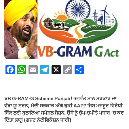
F
W
E
T
X
C
S
a
h
m
el
o
h
c
at
ail
e
p
ar
e
s
gr
y
e
VB G-RAM-G Scheme Punjab! ਭਗਵੰਤ ਮਾਨ ਸਰਕਾਰ ਦਾ
b
A
a
Li
ਵੱਡਾ ਯੂ-ਟਰਨ; ਮੋਦੀ ਸਰਕਾਰ ਅੱਗੇ ਝੁਕੀ AAP? ਜਿਸ ਮਜ਼ਦੂਰ ਵਿਰੋਧੀ
o
p
m
n
ਬਿੱਲ ਲਈ ਬੁਲਾਇਆ ਸਪੈਸ਼ਲ ਸੈਸ਼ਨ, ਉਸੇ ਨੂੰ ਚੁੱਪ-ਚੁਪੀਤੇ ਪੰਜਾਬ ‘ਚ ਕਰ
ਦਿੱਤਾ ਲਾਗੂ (ਗਜ਼ਟ ਨੋਟੀਫਿਕੇਸ਼ਨ ਜਾਰੀ)
o
p
k