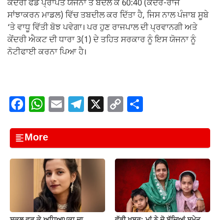
ਕੇਂਦਰੀ ਫੰਡ ਪ੍ਰਾਪਤ ਯੋਜਨਾ ਤੋਂ ਬਦਲ ਕੇ 60:40 (ਕੇਂਦਰ-ਰਾਜ
ਸਾਂਝਾਕਰਨ ਮਾਡਲ) ਵਿੱਚ ਤਬਦੀਲ ਕਰ ਦਿੱਤਾ ਹੈ, ਜਿਸ ਨਾਲ ਪੰਜਾਬ ਸੂਬੇ
‘ਤੇ ਵਾਧੂ ਵਿੱਤੀ ਬੋਝ ਪਵੇਗਾ। ਪਰ ਹੁਣ ਰਾਜਪਾਲ ਦੀ ਪ੍ਰਵਾਨਗੀ ਅਤੇ
ਕੇਂਦਰੀ ਐਕਟ ਦੀ ਧਾਰਾ 3(1) ਦੇ ਤਹਿਤ ਸਰਕਾਰ ਨੂੰ ਇਸ ਯੋਜਨਾ ਨੂੰ
ਨੋਟੀਫਾਈ ਕਰਨਾ ਪਿਆ ਹੈ।
F
W
E
T
X
C
S
a
h
m
el
o
h
c
at
ail
e
p
ar
More
e
s
gr
y
e
b
A
a
Li
o
p
m
n
o
p
k
k