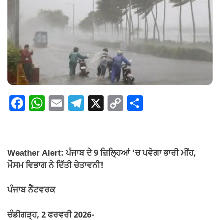
F
W
E
T
X
C
S
a
h
m
el
o
h
c
at
ail
e
p
ar
e
s
gr
y
e
Weather Alert: ਪੰਜਾਬ ਦੇ 9 ਜ਼ਿਲ੍ਹਿਆਂ ‘ਚ ਪਵੇਗਾ ਭਾਰੀ ਮੀਂਹ,
b
A
a
Li
ਮੌਸਮ ਵਿਭਾਗ ਨੇ ਦਿੱਤੀ ਚੇਤਾਵਨੀ!
o
p
m
n
ਪੰਜਾਬ ਨੈੱਟਵਰਕ
o
p
k
k
ਚੰਡੀਗੜ੍ਹ, 2 ਫਰਵਰੀ 2026-