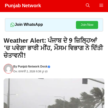
Skip
Punjab Network
Me
to
content
Join WhatsApp
Join Now
Weather Alert: ਪੰਜਾਬ ਦੇ 9 ਜ਼ਿਲ੍ਹਿਆਂ
‘ਚ ਪਵੇਗਾ ਭਾਰੀ ਮੀਂਹ, ਮੌਸਮ ਵਿਭਾਗ ਨੇ ਦਿੱਤੀ
ਚੇਤਾਵਨੀ!
By
Punjab Network Desk
On: ਫਰਵਰੀ 2, 2026 9:38 ਪੂਃ ਦੁਃ