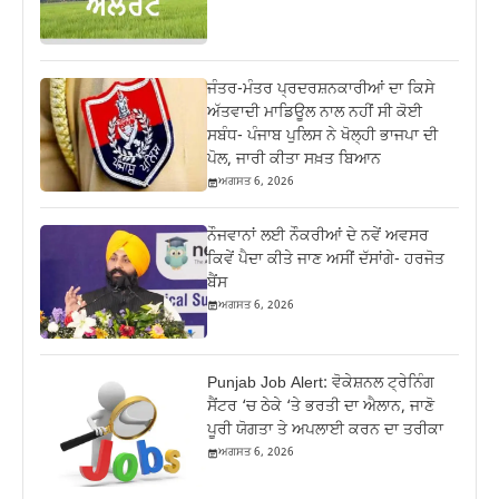
ਜੰਤਰ-ਮੰਤਰ ਪ੍ਰਦਰਸ਼ਨਕਾਰੀਆਂ ਦਾ ਕਿਸੇ
ਅੱਤਵਾਦੀ ਮਾਡਿਊਲ ਨਾਲ ਨਹੀਂ ਸੀ ਕੋਈ
ਸਬੰਧ- ਪੰਜਾਬ ਪੁਲਿਸ ਨੇ ਖੋਲ੍ਹੀ ਭਾਜਪਾ ਦੀ
ਪੋਲ, ਜਾਰੀ ਕੀਤਾ ਸਖ਼ਤ ਬਿਆਨ
ਅਗਸਤ 6, 2026
ਨੌਜਵਾਨਾਂ ਲਈ ਨੌਕਰੀਆਂ ਦੇ ਨਵੇਂ ਅਵਸਰ
ਕਿਵੇਂ ਪੈਦਾ ਕੀਤੇ ਜਾਣ ਅਸੀਂ ਦੱਸਾਂਗੇ- ਹਰਜੋਤ
ਬੈਂਸ
ਅਗਸਤ 6, 2026
Punjab Job Alert: ਵੋਕੇਸ਼ਨਲ ਟ੍ਰੇਨਿੰਗ
ਸੈਂਟਰ ‘ਚ ਠੇਕੇ ‘ਤੇ ਭਰਤੀ ਦਾ ਐਲਾਨ, ਜਾਣੋ
ਪੂਰੀ ਯੋਗਤਾ ਤੇ ਅਪਲਾਈ ਕਰਨ ਦਾ ਤਰੀਕਾ
ਅਗਸਤ 6, 2026