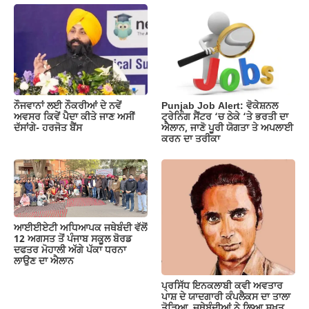
ਨੌਜਵਾਨਾਂ ਲਈ ਨੌਕਰੀਆਂ ਦੇ ਨਵੇਂ
Punjab Job Alert: ਵੋਕੇਸ਼ਨਲ
ਅਵਸਰ ਕਿਵੇਂ ਪੈਦਾ ਕੀਤੇ ਜਾਣ ਅਸੀਂ
ਟ੍ਰੇਨਿੰਗ ਸੈਂਟਰ ‘ਚ ਠੇਕੇ ‘ਤੇ ਭਰਤੀ ਦਾ
ਦੱਸਾਂਗੇ- ਹਰਜੋਤ ਬੈਂਸ
ਐਲਾਨ, ਜਾਣੋ ਪੂਰੀ ਯੋਗਤਾ ਤੇ ਅਪਲਾਈ
ਕਰਨ ਦਾ ਤਰੀਕਾ
ਆਈਈਏਟੀ ਅਧਿਆਪਕ ਜਥੇਬੰਦੀ ਵੱਲੋਂ
12 ਅਗਸਤ ਤੋਂ ਪੰਜਾਬ ਸਕੂਲ ਬੋਰਡ
ਦਫਤਰ ਮੋਹਾਲੀ ਅੱਗੇ ਪੱਕਾ ਧਰਨਾ
ਲਾਉਣ ਦਾ ਐਲਾਨ
ਪ੍ਰਸਿੱਧ ਇਨਕਲਾਬੀ ਕਵੀ ਅਵਤਾਰ
ਪਾਸ਼ ਦੇ ਯਾਦਗਾਰੀ ਕੰਪਲੈਕਸ ਦਾ ਤਾਲਾ
ਤੋੜਿਆ, ਜਥੇਬੰਦੀਆਂ ਨੇ ਲਿਆ ਸਖ਼ਤ