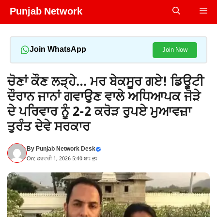
Skip
Punjab Network
Me
to
content
Join WhatsApp
Join Now
ਚੋਣਾਂ ਕੌਣ ਲੜ੍ਹੇ… ਮਰ ਬੇਕਸੂਰ ਗਏ! ਡਿਊਟੀ
ਦੌਰਾਨ ਜਾਨਾਂ ਗਵਾਉਣ ਵਾਲੇ ਅਧਿਆਪਕ ਜੋੜੇ
ਦੇ ਪਰਿਵਾਰ ਨੂੰ 2-2 ਕਰੋੜ ਰੁਪਏ ਮੁਆਵਜ਼ਾ
ਤੁਰੰਤ ਦੇਵੇ ਸਰਕਾਰ
By
Punjab Network Desk
On: ਫਰਵਰੀ 1, 2026 5:40 ਬਾਃ ਦੁਃ