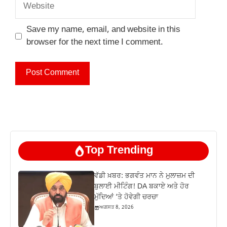
Website
Save my name, email, and website in this
browser for the next time I comment.
Top Trending
ਵੱਡੀ ਖ਼ਬਰ: ਭਗਵੰਤ ਮਾਨ ਨੇ ਮੁਲਾਜ਼ਮ ਦੀ
ਬੁਲਾਈ ਮੀਟਿੰਗ! DA ਬਕਾਏ ਅਤੇ ਹੋਰ
ਮੁੱਦਿਆਂ ‘ਤੇ ਹੋਵੇਗੀ ਚਰਚਾ
ਅਗਸਤ 8, 2026