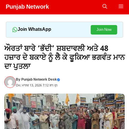
Skip
Punjab Network
Me
to
content
Join WhatsApp
Join Now
ਔਰਤਾਂ ਬਾਰੇ ‘ਭੱਦੀ’ ਸ਼ਬਦਾਵਲੀ ਅਤੇ 48
ਹਜ਼ਾਰ ਦੇ ਬਕਾਏ ਨੂੰ ਲੈ ਕੇ ਫੂਕਿਆ ਭਗਵੰਤ ਮਾਨ
ਦਾ ਪੁਤਲਾ
By
Punjab Network Desk
On: ਮਾਰਚ 13, 2026 7:12 ਬਾਃ ਦੁਃ