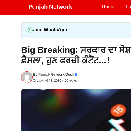
Skip
Punjab Network
Home
La
to
content
Join WhatsApp
Big Breaking: ਸਰਕਾਰ ਦਾ ਸੋਸ਼ਲ
ਫ਼ੈਸਲਾ, ਹੁਣ ਫਰਜ਼ੀ ਕੰਟੈਂਟ…!
By
Punjab Network Desk
On: ਫਰਵਰੀ 11, 2026 4:00 ਬਾਃ ਦੁਃ