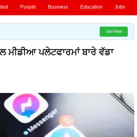
test
Punjab
Business
Education
Jobs
Join Now
 ਮੀਡੀਆ ਪਲੇਟਫਾਰਮਾਂ ਬਾਰੇ ਵੱਡਾ