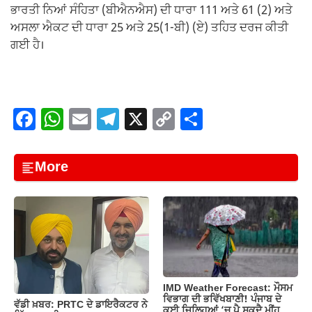
ਭਾਰਤੀ ਨਿਆਂ ਸੰਹਿਤਾ (ਬੀਐਨਐਸ) ਦੀ ਧਾਰਾ 111 ਅਤੇ 61 (2) ਅਤੇ
ਅਸਲਾ ਐਕਟ ਦੀ ਧਾਰਾ 25 ਅਤੇ 25(1-ਬੀ) (ਏ) ਤਹਿਤ ਦਰਜ ਕੀਤੀ
ਗਈ ਹੈ।
F
W
E
T
X
C
S
a
h
m
el
o
h
c
at
ail
e
p
ar
More
e
s
gr
y
e
b
A
a
Li
o
p
m
n
o
p
k
k
IMD Weather Forecast: ਮੌਸਮ
ਵਿਭਾਗ ਦੀ ਭਵਿੱਖਬਾਣੀ! ਪੰਜਾਬ ਦੇ
ਵੱਡੀ ਖ਼ਬਰ: PRTC ਦੇ ਡਾਇਰੈਕਟਰ ਨੇ
ਕਈ ਜ਼ਿਲ੍ਹਿਆਂ ‘ਚ ਪੈ ਸਕਦੈ ਮੀਂਹ