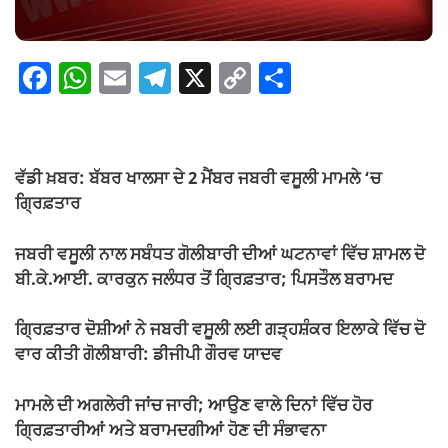
F
W
E
T
X
C
S
a
h
m
el
o
h
c
at
ail
e
p
ar
e
s
gr
y
e
ਵੱਡੀ ਖ਼ਬਰ: ਬੱਬਰ ਖਾਲਸਾ ਦੇ 2 ਮੈਂਬਰ ਜਬਰੀ ਵਸੂਲੀ ਮਾਮਲੇ ‘ਚ
b
A
a
Li
ਗ੍ਰਿਫ਼ਤਾਰ
o
p
m
n
ਜਬਰੀ ਵਸੂਲੀ ਨਾਲ ਸਬੰਧਤ ਗੋਲੀਬਾਰੀ ਦੀਆਂ ਘਟਨਾਵਾਂ ਵਿੱਚ ਸ਼ਾਮਲ ਦੋ
o
p
k
ਬੀ.ਕੇ.ਆਈ. ਕਾਰਕੁਨ ਜਲੰਧਰ ਤੋਂ ਗ੍ਰਿਫ਼ਤਾਰ; ਪਿਸਤੌਲ ਬਰਾਮਦ
k
ਗ੍ਰਿਫ਼ਤਾਰ ਦੋਸ਼ੀਆਂ ਨੇ ਜਬਰੀ ਵਸੂਲੀ ਲਈ ਗੜ੍ਹਸ਼ੰਕਰ ਇਲਾਕੇ ਵਿੱਚ ਦੋ
ਵਾਰ ਕੀਤੀ ਗੋਲੀਬਾਰੀ: ਡੀਜੀਪੀ ਗੌਰਵ ਯਾਦਵ
ਮਾਮਲੇ ਦੀ ਅਗਲੇਰੀ ਜਾਂਚ ਜਾਰੀ; ਆਉਣ ਵਾਲੇ ਦਿਨਾਂ ਵਿੱਚ ਹੋਰ
ਗ੍ਰਿਫ਼ਤਾਰੀਆਂ ਅਤੇ ਬਰਾਮਦਗੀਆਂ ਹੋਣ ਦੀ ਸੰਭਾਵਨਾ