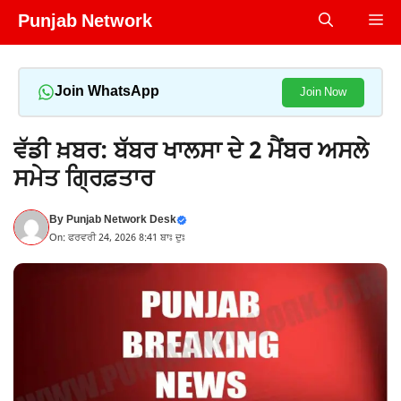
Skip
Punjab Network
Me
to
content
Join WhatsApp
Join Now
ਵੱਡੀ ਖ਼ਬਰ: ਬੱਬਰ ਖਾਲਸਾ ਦੇ 2 ਮੈਂਬਰ ਅਸਲੇ
ਸਮੇਤ ਗ੍ਰਿਫ਼ਤਾਰ
By
Punjab Network Desk
On: ਫਰਵਰੀ 24, 2026 8:41 ਬਾਃ ਦੁਃ