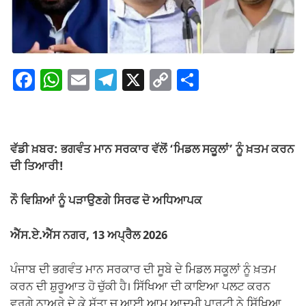
F
W
E
T
X
C
S
a
h
m
el
o
h
c
at
ail
e
p
ar
e
s
gr
y
e
ਵੱਡੀ ਖ਼ਬਰ: ਭਗਵੰਤ ਮਾਨ ਸਰਕਾਰ ਵੱਲੋਂ ‘ਮਿਡਲ ਸਕੂਲਾਂ’ ਨੂੰ ਖ਼ਤਮ ਕਰਨ
b
A
a
Li
ਦੀ ਤਿਆਰੀ!
o
p
m
n
ਨੌ ਵਿਸ਼ਿਆਂ ਨੂੰ ਪੜਾਉਣਗੇ ਸਿਰਫ ਦੋ ਅਧਿਆਪਕ
o
p
k
k
ਐੱਸ.ਏ.ਐੱਸ ਨਗਰ, 13 ਅਪ੍ਰੈਲ 2026
ਪੰਜਾਬ ਦੀ ਭਗਵੰਤ ਮਾਨ ਸਰਕਾਰ ਦੀ ਸੂਬੇ ਦੇ ਮਿਡਲ ਸਕੂਲਾਂ ਨੂੰ ਖ਼ਤਮ
ਕਰਨ ਦੀ ਸ਼ੁਰੂਆਤ ਹੋ ਚੁੱਕੀ ਹੈ। ਸਿੱਖਿਆ ਦੀ ਕਾਇਆ ਪਲਟ ਕਰਨ
ਵਰਗੇ ਨਾਅਰੇ ਦੇ ਕੇ ਸੱਤਾ ਚ ਆਈ ਆਮ ਆਦਮੀ ਪਾਰਟੀ ਨੇ ਸਿੱਖਿਆ