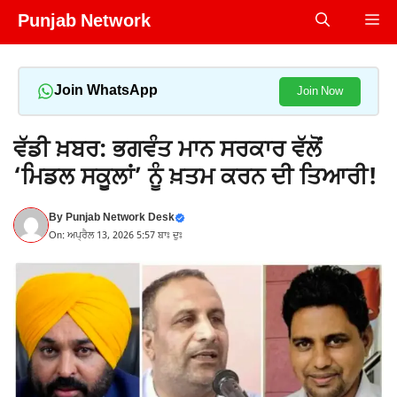
Skip
Punjab Network
Me
to
content
Join WhatsApp
Join Now
ਵੱਡੀ ਖ਼ਬਰ: ਭਗਵੰਤ ਮਾਨ ਸਰਕਾਰ ਵੱਲੋਂ
‘ਮਿਡਲ ਸਕੂਲਾਂ’ ਨੂੰ ਖ਼ਤਮ ਕਰਨ ਦੀ ਤਿਆਰੀ!
By
Punjab Network Desk
On: ਅਪ੍ਰੈਲ 13, 2026 5:57 ਬਾਃ ਦੁਃ