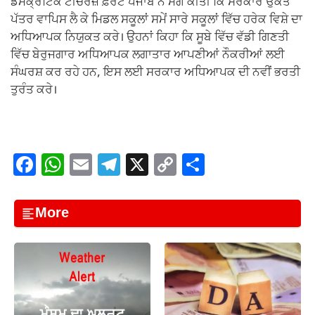
ਡੈਮੋਕ੍ਰੇਟਿਕ ਟੀਚਰਜ਼ ਫ਼ਰੰਟ ਪੰਜਾਬ ਨੇ ਮੰਗ ਕੀਤੀ ਕਿ ਸਰਕਾਰ ਉਕਤ
ਪੱਤਰ ਵਾਪਿਸ ਲੈ ਕੇ ਮਿਡਲ ਸਕੂਲਾਂ ਸਮੇਂ ਸਾਰੇ ਸਕੂਲਾਂ ਵਿੱਚ ਹਰੇਕ ਵਿਸ਼ੇ ਦਾ
ਅਧਿਆਪਕ ਨਿਯੁਕਤ ਕਰੇ। ਉਹਨਾਂ ਕਿਹਾ ਕਿ ਸੂਬੇ ਵਿੱਚ ਵੱਡੀ ਗਿਣਤੀ
ਵਿੱਚ ਬੇਰੁਜਗਾਰ ਅਧਿਆਪਕ ਲਗਾਤਾਰ ਆਪਣੀਆਂ ਨੌਕਰੀਆਂ ਲਈ
ਸੰਘਰਸ਼ ਕਰ ਰਹੇ ਹਨ, ਇਸ ਲਈ ਸਰਕਾਰ ਅਧਿਆਪਕ ਦੀ ਨਵੀਂ ਭਰਤੀ
ਤੁਰੰਤ ਕਰੇ।
F
W
E
T
X
C
S
a
h
m
el
o
h
c
at
ail
e
p
ar
More
e
s
gr
y
e
b
A
a
Li
o
p
m
n
o
p
k