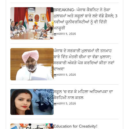
BREAKING- ਪੰਜਾਬ ਕੈਬਨਿਟ ਨੇ ਠੇਕਾ
ਮੁਲਾਜ਼ਮਾਂ ਅਤੇ ਸਕੂਲਾਂ ਬਾਰੇ ਲਏ ਵੱਡੇ ਫ਼ੈਸਲੇ; 3
ਨਵੀਆਂ ਯੂਨੀਵਰਸਿਟੀਆਂ ਨੂੰ ਵੀ ਦਿੱਤੀ
ਮਨਜ਼ੂਰੀ
ਅਗਸਤ 5, 2026
ਪੰਜਾਬ ਦੇ ਸਰਕਾਰੀ ਮੁਲਾਜ਼ਮਾਂ ਦੀ ਤਨਖ਼ਾਹ
ਬਾਰੇ ਵਿੱਤ ਮੰਤਰੀ ਚੀਮਾ ਦਾ ਵੱਡਾ ਖੁਲਾਸਾ;
ਸਰਕਾਰੀ ਅੰਕੜੇ ਪੇਸ਼ ਕਰਦਿਆਂ ਕੀਤਾ ਨਵਾਂ
ਦਾਅਵਾ
ਅਗਸਤ 5, 2026
ਸਕੂਲ ‘ਚ ਵੜ ਕੇ ਮਹਿਲਾ ਅਧਿਆਪਕਾ ਦਾ
ਬੇਰਹਿਮੀ ਨਾਲ ਕਤਲ
ਅਗਸਤ 5, 2026
Education for Creativity!