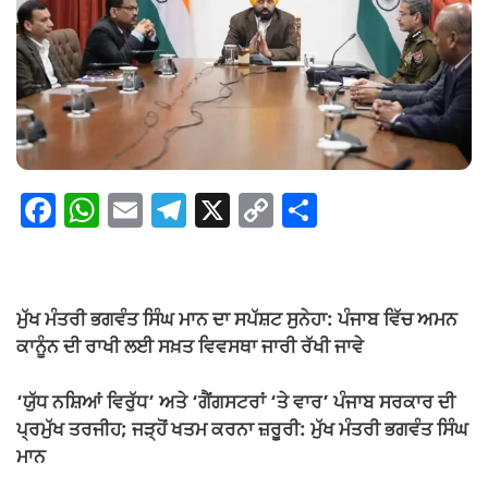
F
W
E
T
X
C
S
a
h
m
el
o
h
c
at
ail
e
p
ar
e
s
gr
y
e
ਮੁੱਖ ਮੰਤਰੀ ਭਗਵੰਤ ਸਿੰਘ ਮਾਨ ਦਾ ਸਪੱਸ਼ਟ ਸੁਨੇਹਾ: ਪੰਜਾਬ ਵਿੱਚ ਅਮਨ
b
A
a
Li
ਕਾਨੂੰਨ ਦੀ ਰਾਖੀ ਲਈ ਸਖ਼ਤ ਵਿਵਸਥਾ ਜਾਰੀ ਰੱਖੀ ਜਾਵੇ
o
p
m
n
‘ਯੁੱਧ ਨਸ਼ਿਆਂ ਵਿਰੁੱਧ’ ਅਤੇ ‘ਗੈਂਗਸਟਰਾਂ ‘ਤੇ ਵਾਰ’ ਪੰਜਾਬ ਸਰਕਾਰ ਦੀ
o
p
k
ਪ੍ਰਮੁੱਖ ਤਰਜੀਹ; ਜੜ੍ਹੋਂ ਖਤਮ ਕਰਨਾ ਜ਼ਰੂਰੀ: ਮੁੱਖ ਮੰਤਰੀ ਭਗਵੰਤ ਸਿੰਘ
k
ਮਾਨ