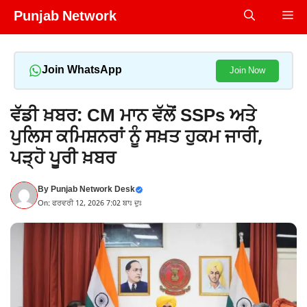
Skip
Punjab Network
Me
to
content
Join WhatsApp
Join Now
ਵੱਡੀ ਖ਼ਬਰ: CM ਮਾਨ ਵੱਲੋਂ SSPs ਅਤੇ
ਪੁਲਿਸ ਕਮਿਸ਼ਨਰਾਂ ਨੂੰ ਸਖ਼ਤ ਹੁਕਮ ਜਾਰੀ,
ਪੜ੍ਹੋ ਪੂਰੀ ਖ਼ਬਰ
By
Punjab Network Desk
On: ਫਰਵਰੀ 12, 2026 7:02 ਬਾਃ ਦੁਃ