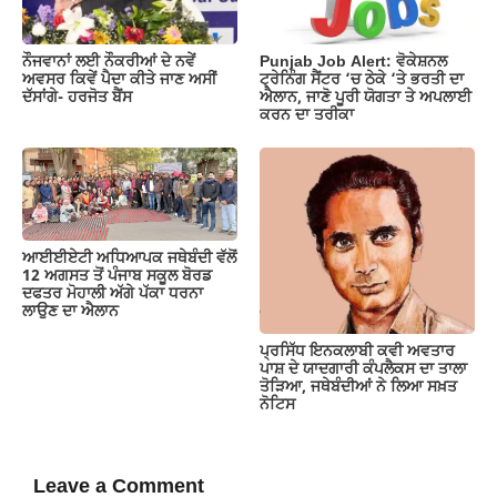
ਨੌਜਵਾਨਾਂ ਲਈ ਨੌਕਰੀਆਂ ਦੇ ਨਵੇਂ
Punjab Job Alert: ਵੋਕੇਸ਼ਨਲ
ਅਵਸਰ ਕਿਵੇਂ ਪੈਦਾ ਕੀਤੇ ਜਾਣ ਅਸੀਂ
ਟ੍ਰੇਨਿੰਗ ਸੈਂਟਰ ‘ਚ ਠੇਕੇ ‘ਤੇ ਭਰਤੀ ਦਾ
ਦੱਸਾਂਗੇ- ਹਰਜੋਤ ਬੈਂਸ
ਐਲਾਨ, ਜਾਣੋ ਪੂਰੀ ਯੋਗਤਾ ਤੇ ਅਪਲਾਈ
ਕਰਨ ਦਾ ਤਰੀਕਾ
ਆਈਈਏਟੀ ਅਧਿਆਪਕ ਜਥੇਬੰਦੀ ਵੱਲੋਂ
12 ਅਗਸਤ ਤੋਂ ਪੰਜਾਬ ਸਕੂਲ ਬੋਰਡ
ਦਫਤਰ ਮੋਹਾਲੀ ਅੱਗੇ ਪੱਕਾ ਧਰਨਾ
ਲਾਉਣ ਦਾ ਐਲਾਨ
ਪ੍ਰਸਿੱਧ ਇਨਕਲਾਬੀ ਕਵੀ ਅਵਤਾਰ
ਪਾਸ਼ ਦੇ ਯਾਦਗਾਰੀ ਕੰਪਲੈਕਸ ਦਾ ਤਾਲਾ
ਤੋੜਿਆ, ਜਥੇਬੰਦੀਆਂ ਨੇ ਲਿਆ ਸਖ਼ਤ
ਨੋਟਿਸ
Leave a Comment