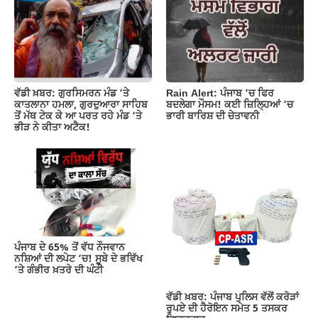
o
p
m
n
o
p
k
k
Rain Alert: ਪੰਜਾਬ ‘ਚ ਫਿਰ
ਵੱਡੀ ਖ਼ਬਰ: ਗੁਰਸਿਮਰਨ ਮੰਡ ‘ਤੇ
ਬਦਲੇਗਾ ਮੌਸਮ! ਕਈ ਜ਼ਿਲ੍ਹਿਆਂ ‘ਚ
ਕਾਤਲਾਨਾ ਹਮਲਾ, ਗੁਰਦੁਆਰਾ ਸਾਹਿਬ
ਭਾਰੀ ਬਾਰਿਸ਼ ਦੀ ਚੇਤਾਵਨੀ
ਤੋਂ ਮੱਥ ਟੇਕ ਕੇ ਆ ਪਰਤ ਰਹੇ ਮੰਡ ‘ਤੇ
ਭੀੜ ਨੇ ਕੀਤਾ ਅਟੈਕ!
ਪੰਜਾਬ ਦੇ 65% ਤੋਂ ਵੱਧ ਨੌਜਵਾਨ
ਨਸ਼ਿਆਂ ਦੀ ਲਪੇਟ ‘ਚ! ਸੂਬੇ ਦੇ ਭਵਿੱਖ
‘ਤੇ ਗੰਭੀਰ ਖ਼ਤਰੇ ਦੀ ਘੰਟੀ
ਵੱਡੀ ਖ਼ਬਰ: ਪੰਜਾਬ ਪੁਲਿਸ ਵੱਲੋਂ ਕਰੋੜਾਂ
ਰੁਪਏ ਦੀ ਹੈਰੋਇਨ ਸਮੇਤ 5 ਤਸਕਰ