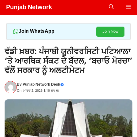
Skip
Punjab Network
Me
to
content
Join WhatsApp
Join Now
ਵੱਡੀ ਖ਼ਬਰ: ਪੰਜਾਬੀ ਯੂਨੀਵਰਸਿਟੀ ਪਟਿਆਲਾ
‘ਤੇ ਆਰਥਿਕ ਸੰਕਟ ਦੇ ਬੱਦਲ, ‘ਬਚਾਓ ਮੋਰਚਾ’
ਵੱਲੋਂ ਸਰਕਾਰ ਨੂੰ ਅਲਟੀਮੇਟਮ
By
Punjab Network Desk
On: ਮਾਰਚ 2, 2026 1:10 ਬਾਃ ਦੁਃ