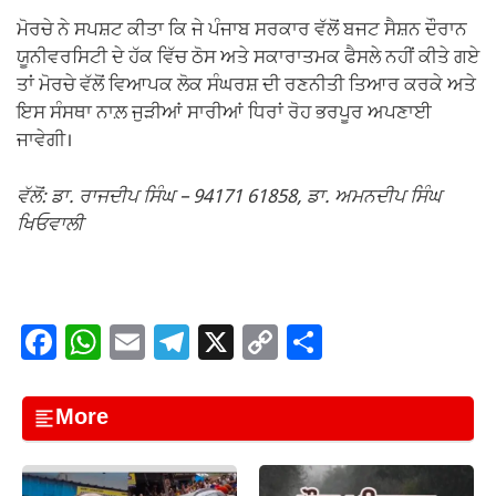
ਮੋਰਚੇ ਨੇ ਸਪਸ਼ਟ ਕੀਤਾ ਕਿ ਜੇ ਪੰਜਾਬ ਸਰਕਾਰ ਵੱਲੋਂ ਬਜਟ ਸੈਸ਼ਨ ਦੌਰਾਨ
ਯੂਨੀਵਰਸਿਟੀ ਦੇ ਹੱਕ ਵਿੱਚ ਠੋਸ ਅਤੇ ਸਕਾਰਾਤਮਕ ਫੈਸਲੇ ਨਹੀਂ ਕੀਤੇ ਗਏ
ਤਾਂ ਮੋਰਚੇ ਵੱਲੋਂ ਵਿਆਪਕ ਲੋਕ ਸੰਘਰਸ਼ ਦੀ ਰਣਨੀਤੀ ਤਿਆਰ ਕਰਕੇ ਅਤੇ
ਇਸ ਸੰਸਥਾ ਨਾਲ਼ ਜੁੜੀਆਂ ਸਾਰੀਆਂ ਧਿਰਾਂ ਰੋਹ ਭਰਪੂਰ ਅਪਣਾਈ
ਜਾਵੇਗੀ।
ਵੱਲੋਂ: ਡਾ. ਰਾਜਦੀਪ ਸਿੰਘ – 94171 61858, ਡਾ. ਅਮਨਦੀਪ ਸਿੰਘ
ਖਿਓਵਾਲੀ
F
W
E
T
X
C
S
a
h
m
el
o
h
c
at
ail
e
p
ar
More
e
s
gr
y
e
b
A
a
Li