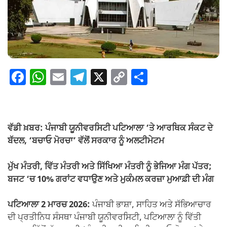
F
W
E
T
X
C
S
a
h
m
el
o
h
c
at
ail
e
p
ar
e
s
gr
y
e
ਵੱਡੀ ਖ਼ਬਰ: ਪੰਜਾਬੀ ਯੂਨੀਵਰਸਿਟੀ ਪਟਿਆਲਾ ‘ਤੇ ਆਰਥਿਕ ਸੰਕਟ ਦੇ
b
A
a
Li
ਬੱਦਲ, ‘ਬਚਾਓ ਮੋਰਚਾ’ ਵੱਲੋਂ ਸਰਕਾਰ ਨੂੰ ਅਲਟੀਮੇਟਮ
o
p
m
n
ਮੁੱਖ ਮੰਤਰੀ, ਵਿੱਤ ਮੰਤਰੀ ਅਤੇ ਸਿੱਖਿਆ ਮੰਤਰੀ ਨੂੰ ਭੇਜਿਆ ਮੰਗ ਪੱਤਰ;
o
p
k
ਬਜਟ ‘ਚ 10% ਗਰਾਂਟ ਵਧਾਉਣ ਅਤੇ ਮੁਕੰਮਲ ਕਰਜ਼ਾ ਮੁਆਫ਼ੀ ਦੀ ਮੰਗ
k
ਪਟਿਆਲਾ 2 ਮਾਰਚ 2026:
ਪੰਜਾਬੀ ਭਾਸ਼ਾ, ਸਾਹਿਤ ਅਤੇ ਸੱਭਿਆਚਾਰ
ਦੀ ਪ੍ਰਤੀਨਿਧ ਸੰਸਥਾ ਪੰਜਾਬੀ ਯੂਨੀਵਰਸਿਟੀ, ਪਟਿਆਲਾ ਨੂੰ ਵਿੱਤੀ