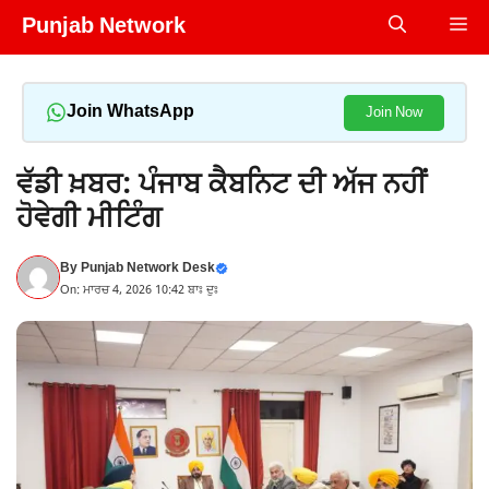
Skip
Punjab Network
Me
to
content
Join WhatsApp
Join Now
ਵੱਡੀ ਖ਼ਬਰ: ਪੰਜਾਬ ਕੈਬਨਿਟ ਦੀ ਅੱਜ ਨਹੀਂ
ਹੋਵੇਗੀ ਮੀਟਿੰਗ
By
Punjab Network Desk
On: ਮਾਰਚ 4, 2026 10:42 ਬਾਃ ਦੁਃ