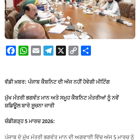
F
W
E
T
X
C
S
a
h
m
el
o
h
c
at
ail
e
p
ar
e
s
gr
y
e
ਵੱਡੀ ਖ਼ਬਰ: ਪੰਜਾਬ ਕੈਬਨਿਟ ਦੀ ਅੱਜ ਨਹੀਂ ਹੋਵੇਗੀ ਮੀਟਿੰਗ
b
A
a
Li
o
p
m
n
ਮੁੱਖ ਮੰਤਰੀ ਭਗਵੰਤ ਮਾਨ ਅਤੇ ਸਮੂਹ ਕੈਬਨਿਟ ਮੰਤਰੀਆਂ ਨੂੰ ਨਵੇਂ
ਸ਼ਡਿਊਲ ਬਾਰੇ ਸੂਚਨਾ ਜਾਰੀ
o
p
k
k
ਚੰਡੀਗੜ੍ਹ 5 ਮਾਰਚ 2026:
ਪੰਜਾਬ ਦੇ ਮੁੱਖ ਮੰਤਰੀ ਭਗਵੰਤ ਮਾਨ ਦੀ ਅਗਵਾਈ ਵਿੱਚ ਅੱਜ 5 ਮਾਰਚ ਨੂੰ