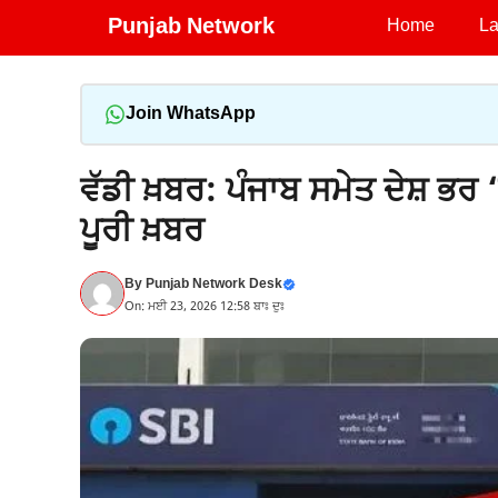
Skip
Punjab Network
Home
La
to
content
Join WhatsApp
ਵੱਡੀ ਖ਼ਬਰ: ਪੰਜਾਬ ਸਮੇਤ ਦੇਸ਼ ਭਰ ‘
ਪੂਰੀ ਖ਼ਬਰ
By
Punjab Network Desk
On: ਮਈ 23, 2026 12:58 ਬਾਃ ਦੁਃ