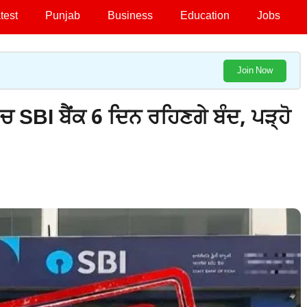
test
Punjab
Business
Education
Jobs
Join Now
ਚ SBI ਬੈਂਕ 6 ਦਿਨ ਰਹਿਣਗੇ ਬੰਦ, ਪੜ੍ਹੋ