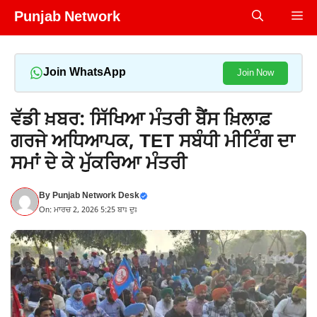
Skip
Punjab Network
Me
to
content
Join WhatsApp
Join Now
ਵੱਡੀ ਖ਼ਬਰ: ਸਿੱਖਿਆ ਮੰਤਰੀ ਬੈਂਸ ਖ਼ਿਲਾਫ਼
ਗਰਜੇ ਅਧਿਆਪਕ, TET ਸਬੰਧੀ ਮੀਟਿੰਗ ਦਾ
ਸਮਾਂ ਦੇ ਕੇ ਮੁੱਕਰਿਆ ਮੰਤਰੀ
By
Punjab Network Desk
On: ਮਾਰਚ 2, 2026 5:25 ਬਾਃ ਦੁਃ