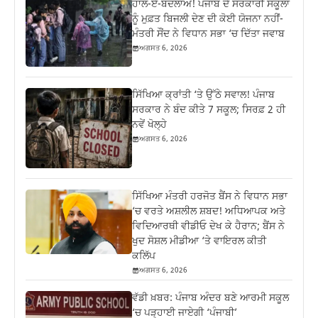
ਹਾਲ-ਏ-ਬਦਲਾਅ! ਪੰਜਾਬ ਦੇ ਸਰਕਾਰੀ ਸਕੂਲਾਂ
ਨੂੰ ਮੁਫ਼ਤ ਬਿਜਲੀ ਦੇਣ ਦੀ ਕੋਈ ਯੋਜਨਾ ਨਹੀਂ-
ਮੰਤਰੀ ਸੌਂਦ ਨੇ ਵਿਧਾਨ ਸਭਾ ‘ਚ ਦਿੱਤਾ ਜਵਾਬ
ਅਗਸਤ 6, 2026
ਸਿੱਖਿਆ ਕ੍ਰਾਂਤੀ ‘ਤੇ ਉੱਠੇ ਸਵਾਲ! ਪੰਜਾਬ
ਸਰਕਾਰ ਨੇ ਬੰਦ ਕੀਤੇ 7 ਸਕੂਲ; ਸਿਰਫ਼ 2 ਹੀ
ਨਵੇਂ ਖੋਲ੍ਹੇ
ਅਗਸਤ 6, 2026
ਸਿੱਖਿਆ ਮੰਤਰੀ ਹਰਜੋਤ ਬੈਂਸ ਨੇ ਵਿਧਾਨ ਸਭਾ
‘ਚ ਵਰਤੇ ਅਸ਼ਲੀਲ ਸ਼ਬਦ! ਅਧਿਆਪਕ ਅਤੇ
ਵਿਦਿਆਰਥੀ ਵੀਡੀਓ ਦੇਖ ਕੇ ਹੈਰਾਨ; ਬੈਂਸ ਨੇ
ਖੁਦ ਸੋਸ਼ਲ ਮੀਡੀਆ ‘ਤੇ ਵਾਇਰਲ ਕੀਤੀ
ਕਲਿੱਪ
ਅਗਸਤ 6, 2026
ਵੱਡੀ ਖ਼ਬਰ: ਪੰਜਾਬ ਅੰਦਰ ਬਣੇ ਆਰਮੀ ਸਕੂਲ
‘ਚ ਪੜ੍ਹਾਈ ਜਾਏਗੀ ‘ਪੰਜਾਬੀ’