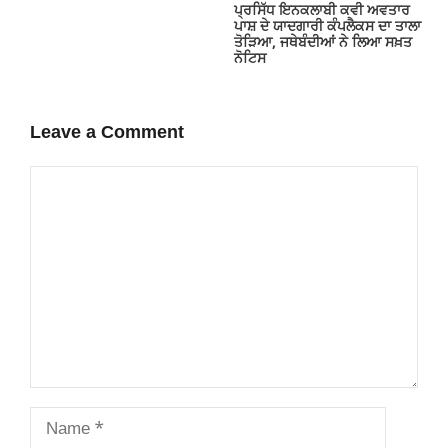
ਪ੍ਰਸਿੱਧ ਇਨਕਲਾਬੀ ਕਵੀ ਅਵਤਾਰ
ਪਾਸ਼ ਦੇ ਯਾਦਗਾਰੀ ਕੰਪਲੈਕਸ ਦਾ ਤਾਲਾ
ਤੋੜਿਆ, ਜਥੇਬੰਦੀਆਂ ਨੇ ਲਿਆ ਸਖ਼ਤ
ਨੋਟਿਸ
Leave a Comment
Comment
Name