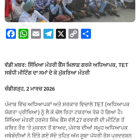
F
W
E
T
X
C
S
a
h
m
el
o
h
c
at
ail
e
p
ar
e
s
gr
y
e
ਵੱਡੀ ਖ਼ਬਰ: ਸਿੱਖਿਆ ਮੰਤਰੀ ਬੈਂਸ ਖ਼ਿਲਾਫ਼ ਗਰਜੇ ਅਧਿਆਪਕ, TET
b
A
a
Li
ਸਬੰਧੀ ਮੀਟਿੰਗ ਦਾ ਸਮਾਂ ਦੇ ਕੇ ਮੁੱਕਰਿਆ ਮੰਤਰੀ
o
p
m
n
ਚੰਡੀਗੜ੍ਹ, 2 ਮਾਰਚ 2026
o
p
k
k
ਪੰਜਾਬ ਵਿੱਚ ਅਧਿਆਪਕਾਂ ਅਤੇ ਸਰਕਾਰ ਵਿਚਾਲੇ TET (ਅਧਿਆਪਕ
ਯੋਗਤਾ ਪ੍ਰੀਖਿਆ) ਨੂੰ ਲੈ ਕੇ ਚੱਲ ਰਿਹਾ ਟਕਰਾਅ ਤੇਜ਼ ਹੋ ਗਿਆ ਹੈ।
ਸਿੱਖਿਆ ਮੰਤਰੀ ਹਰਜੋਤ ਸਿੰਘ ਬੈਂਸ ਵੱਲੋਂ 27 ਫਰਵਰੀ ਦੀ ਮੀਟਿੰਗ ਤੋਂ
ਕਥਿਤ ਤੌਰ ‘ਤੇ ਮੁਕਰਨ ਤੋਂ ਬਾਅਦ, ਪੰਜਾਬ ਦੀਆਂ ਸਮੂਹ ਅਧਿਆਪਕ
ਜਥੇਬੰਦੀਆਂ ਨੇ ਦਿੱਤੇ ਗਏ ਸੱਦੇ ਤਹਿਤ ਅੱਜ ਸੂਬਾ ਪੱਧਰੀ ਰੋਸ ਪ੍ਰਦਰਸ਼ਨ