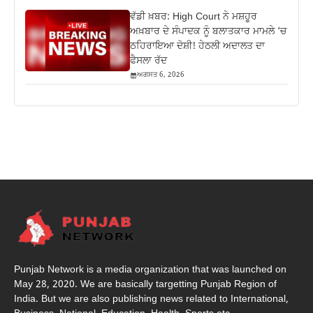
ਵੱਡੀ ਖ਼ਬਰ: High Court ਨੇ ਮਸ਼ਹੂਰ
ਅਖ਼ਬਾਰ ਦੇ ਸੰਪਾਦਕ ਨੂੰ ਬਲਾਤਕਾਰ ਮਾਮਲੇ ‘ਚ
ਠਹਿਰਾਇਆ ਦੋਸ਼ੀ! ਹੇਠਲੀ ਅਦਾਲਤ ਦਾ
ਫੈਸਲਾ ਰੱਦ
ਅਗਸਤ 6, 2026
Punjab Network is a media organization that was launched on
May 28, 2020. We are basically targetting Punjab Region of
India. But we are also publishing news related to International,