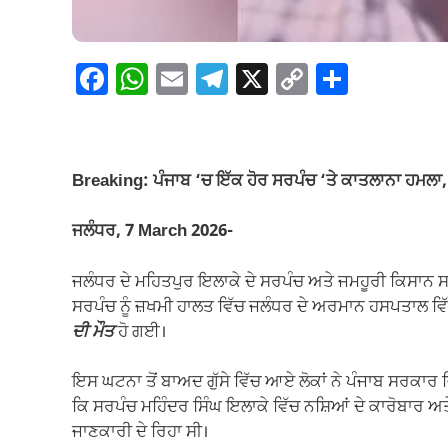
F
W
E
T
X
C
S
a
h
m
el
o
h
c
at
ail
e
p
ar
e
s
gr
y
e
Breaking: ਪੰਜਾਬ ‘ਚ ਇੱਕ ਹੋਰ ਸਰਪੰਚ ‘ਤੇ ਕਾਤਲਾਨਾ ਹਮਲਾ
b
A
a
Li
o
p
m
n
ਜਲੰਧਰ, 7 March 2026-
o
p
k
ਜਲੰਧਰ ਦੇ ਮਹਿਤਪੁਰ ਇਲਾਕੇ ਦੇ ਸਰਪੰਚ ਅਤੇ ਜਮਹੂਰੀ ਕਿਸਾਨ ਸਭ
k
ਸਰਪੰਚ ਨੂੰ ਜ਼ਖਮੀ ਹਾਲਤ ਵਿੱਚ ਜਲੰਧਰ ਦੇ ਅਰਮਾਨ ਹਸਪਤਾਲ 
ਦੀ ਮੌਤ
ਹੋ ਗਈ।
ਇਸ ਘਟਨਾ ਤੋਂ ਬਾਅਦ ਗੁੱਸੇ ਵਿੱਚ ਆਏ ਲੋਕਾਂ ਨੇ ਪੰਜਾਬ ਸਰਕਾਰ
ਕਿ ਸਰਪੰਚ ਮਹਿੰਦਰ ਸਿੰਘ ਇਲਾਕੇ ਵਿੱਚ ਨਸ਼ਿਆਂ ਦੇ ਕਾਰੋਬਾਰ ਅਤ
ਜਾਣਕਾਰੀ ਦੇ ਰਿਹਾ ਸੀ।