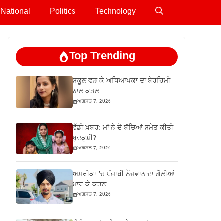
National
Politics
Technology
Top Trending
ਸਕੂਲ ਵੜ ਕੇ ਅਧਿਆਪਕਾ ਦਾ ਬੇਰਹਿਮੀ
ਨਾਲ ਕਤਲ
ਅਗਸਤ 7, 2026
ਵੱਡੀ ਖ਼ਬਰ: ਮਾਂ ਨੇ ਦੋ ਬੱਚਿਆਂ ਸਮੇਤ ਕੀਤੀ
ਖੁਦਕੁਸ਼ੀ?
ਅਗਸਤ 7, 2026
ਅਮਰੀਕਾ ‘ਚ ਪੰਜਾਬੀ ਨੌਜਵਾਨ ਦਾ ਗੋਲੀਆਂ
ਮਾਰ ਕੇ ਕਤਲ
ਅਗਸਤ 7, 2026