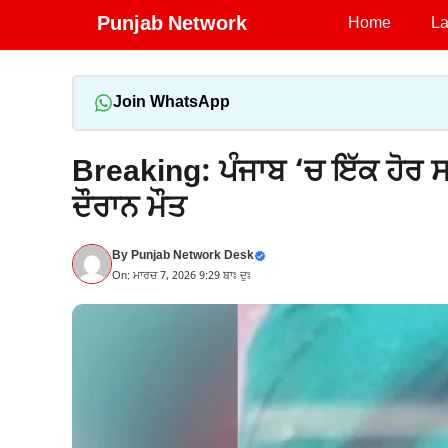
Skip
Punjab Network
Home
La
to
content
Join WhatsApp
Breaking: ਪੰਜਾਬ ‘ਚ ਇੱਕ ਹੋਰ 
ਦੌਰਾਨ ਮੌਤ
By
Punjab Network Desk
On: ਮਾਰਚ 7, 2026 9:29 ਬਾਃ ਦੁਃ