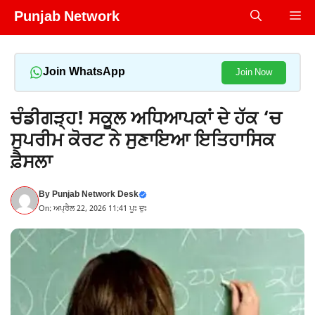
Skip
Punjab Network
Me
to
content
Join WhatsApp
Join Now
ਚੰਡੀਗੜ੍ਹ! ਸਕੂਲ ਅਧਿਆਪਕਾਂ ਦੇ ਹੱਕ ‘ਚ
ਸੁਪਰੀਮ ਕੋਰਟ ਨੇ ਸੁਣਾਇਆ ਇਤਿਹਾਸਿਕ
ਫ਼ੈਸਲਾ
By
Punjab Network Desk
On: ਅਪ੍ਰੈਲ 22, 2026 11:41 ਪੂਃ ਦੁਃ