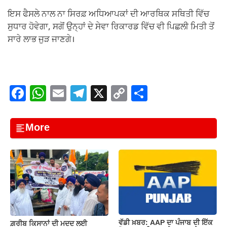
ਇਸ ਫੈਸਲੇ ਨਾਲ ਨਾ ਸਿਰਫ਼ ਅਧਿਆਪਕਾਂ ਦੀ ਆਰਥਿਕ ਸਥਿਤੀ ਵਿੱਚ
ਸੁਧਾਰ ਹੋਵੇਗਾ, ਸਗੋਂ ਉਨ੍ਹਾਂ ਦੇ ਸੇਵਾ ਰਿਕਾਰਡ ਵਿੱਚ ਵੀ ਪਿਛਲੀ ਮਿਤੀ ਤੋਂ
ਸਾਰੇ ਲਾਭ ਜੁੜ ਜਾਣਗੇ।
F
W
E
T
X
C
S
a
h
m
el
o
h
c
at
ail
e
p
ar
More
e
s
gr
y
e
b
A
a
Li
o
p
m
n
o
p
k
k
ਵੱਡੀ ਖ਼ਬਰ: AAP ਦਾ ਪੰਜਾਬ ਦੀ ਇੱਕ
ਗ਼ਰੀਬ ਕਿਸਾਨਾਂ ਦੀ ਮਦਦ ਲਈ