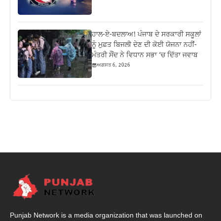
ਹਾਲ-ਏ-ਬਦਲਾਅ! ਪੰਜਾਬ ਦੇ ਸਰਕਾਰੀ ਸਕੂਲਾਂ
ਨੂੰ ਮੁਫ਼ਤ ਬਿਜਲੀ ਦੇਣ ਦੀ ਕੋਈ ਯੋਜਨਾ ਨਹੀਂ-
ਮੰਤਰੀ ਸੌਂਦ ਨੇ ਵਿਧਾਨ ਸਭਾ ‘ਚ ਦਿੱਤਾ ਜਵਾਬ
ਅਗਸਤ 6, 2026
Punjab Network is a media organization that was launched on