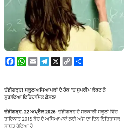
F
W
E
T
X
C
S
a
h
m
el
o
h
c
at
ail
e
p
ar
e
s
gr
y
e
ਚੰਡੀਗੜ੍ਹ! ਸਕੂਲ ਅਧਿਆਪਕਾਂ ਦੇ ਹੱਕ ‘ਚ ਸੁਪਰੀਮ ਕੋਰਟ ਨੇ
b
A
a
Li
ਸੁਣਾਇਆ ਇਤਿਹਾਸਿਕ ਫ਼ੈਸਲਾ
o
p
m
n
ਚੰਡੀਗੜ੍ਹ, 22 ਅਪ੍ਰੈਲ 2026-
ਚੰਡੀਗੜ੍ਹ ਦੇ ਸਰਕਾਰੀ ਸਕੂਲਾਂ ਵਿੱਚ
o
p
k
ਤਾਇਨਾਤ 2015 ਬੈਚ ਦੇ ਅਧਿਆਪਕਾਂ ਲਈ ਅੱਜ ਦਾ ਦਿਨ ਇਤਿਹਾਸਕ
k
ਸਾਬਤ ਹੋਇਆ ਹੈ।