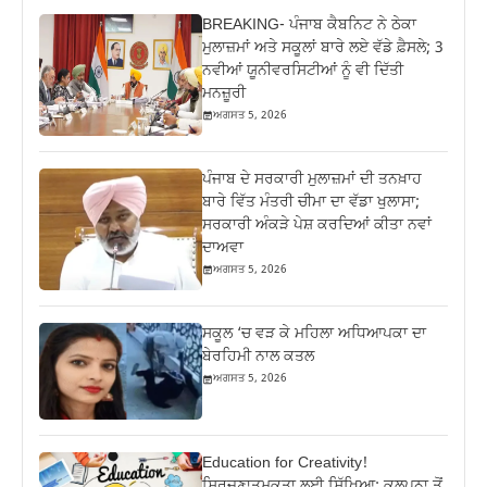
BREAKING- ਪੰਜਾਬ ਕੈਬਨਿਟ ਨੇ ਠੇਕਾ
ਮੁਲਾਜ਼ਮਾਂ ਅਤੇ ਸਕੂਲਾਂ ਬਾਰੇ ਲਏ ਵੱਡੇ ਫ਼ੈਸਲੇ; 3
ਨਵੀਆਂ ਯੂਨੀਵਰਸਿਟੀਆਂ ਨੂੰ ਵੀ ਦਿੱਤੀ
ਮਨਜ਼ੂਰੀ
ਅਗਸਤ 5, 2026
ਪੰਜਾਬ ਦੇ ਸਰਕਾਰੀ ਮੁਲਾਜ਼ਮਾਂ ਦੀ ਤਨਖ਼ਾਹ
ਬਾਰੇ ਵਿੱਤ ਮੰਤਰੀ ਚੀਮਾ ਦਾ ਵੱਡਾ ਖੁਲਾਸਾ;
ਸਰਕਾਰੀ ਅੰਕੜੇ ਪੇਸ਼ ਕਰਦਿਆਂ ਕੀਤਾ ਨਵਾਂ
ਦਾਅਵਾ
ਅਗਸਤ 5, 2026
ਸਕੂਲ ‘ਚ ਵੜ ਕੇ ਮਹਿਲਾ ਅਧਿਆਪਕਾ ਦਾ
ਬੇਰਹਿਮੀ ਨਾਲ ਕਤਲ
ਅਗਸਤ 5, 2026
Education for Creativity!
ਸਿਰਜਣਾਤਮਕਤਾ ਲਈ ਸਿੱਖਿਆ; ਕਲਪਨਾ ਤੋਂ