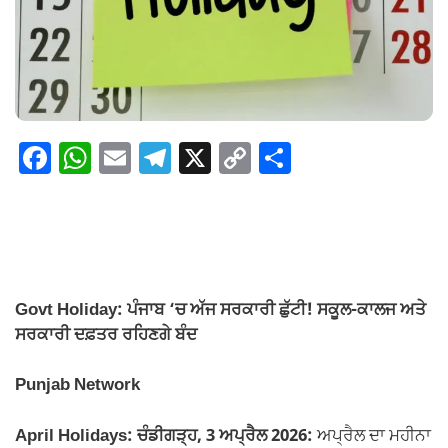
F
W
E
T
X
C
S
a
h
m
el
o
h
c
at
ail
e
p
ar
e
s
gr
y
e
b
A
a
Li
o
p
m
n
Govt Holiday: ਪੰਜਾਬ ‘ਚ ਅੱਜ ਸਰਕਾਰੀ ਛੁੱਟੀ! ਸਕੂਲ-ਕਾਲਜ ਅਤੇ
ਸਰਕਾਰੀ ਦਫ਼ਤਰ ਰਹਿਣਗੇ ਬੰਦ
o
p
k
k
Punjab Network
April Holidays: ਚੰਡੀਗੜ੍ਹ, 3 ਅਪ੍ਰੈਲ 2026:
ਅਪ੍ਰੈਲ ਦਾ ਮਹੀਨਾ