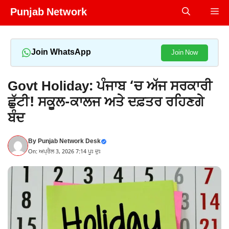
Skip
Punjab Network
Me
to
content
Join WhatsApp
Join Now
Govt Holiday: ਪੰਜਾਬ ‘ਚ ਅੱਜ ਸਰਕਾਰੀ
ਛੁੱਟੀ! ਸਕੂਲ-ਕਾਲਜ ਅਤੇ ਦਫ਼ਤਰ ਰਹਿਣਗੇ
ਬੰਦ
By
Punjab Network Desk
On: ਅਪ੍ਰੈਲ 3, 2026 7:14 ਪੂਃ ਦੁਃ