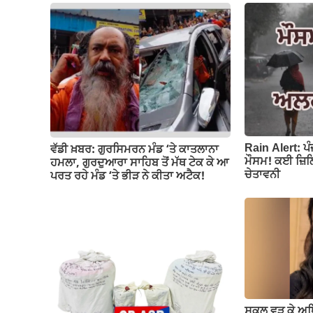
b
A
a
Li
o
p
m
n
o
p
k
k
Rain Alert: ਪ
ਵੱਡੀ ਖ਼ਬਰ: ਗੁਰਸਿਮਰਨ ਮੰਡ ‘ਤੇ ਕਾਤਲਾਨਾ
ਮੌਸਮ! ਕਈ ਜ਼ਿਲ੍
ਹਮਲਾ, ਗੁਰਦੁਆਰਾ ਸਾਹਿਬ ਤੋਂ ਮੱਥ ਟੇਕ ਕੇ ਆ
ਚੇਤਾਵਨੀ
ਪਰਤ ਰਹੇ ਮੰਡ ‘ਤੇ ਭੀੜ ਨੇ ਕੀਤਾ ਅਟੈਕ!
ਸਕੂਲ ਵੜ ਕੇ ਅ