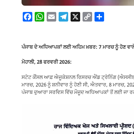
F
W
E
T
X
C
S
a
h
m
el
o
h
c
at
ail
e
p
ar
e
s
gr
y
e
ਪੰਜਾਬ ਦੇ ਅਧਿਆਪਕਾਂ ਲਈ ਅਹਿਮ ਖ਼ਬਰ: 7 ਮਾਰਚ ਨੂੰ ਹੋਣ ਵ
b
A
a
Li
o
p
m
n
ਮੋਹਾਲੀ, 28 ਫਰਵਰੀ 2026:
o
p
k
ਸਟੇਟ ਕੌਂਸਲ ਆਫ਼ ਐਜੂਕੇਸ਼ਨਲ ਰਿਸਰਚ ਐਂਡ ਟ੍ਰੇਨਿੰਗ (ਐਸਸ
k
ਮਾਰਚ, 2026 ਨੂੰ ਸ਼ਨੀਵਾਰ ਨੂੰ ਹੋਣੀ ਸੀ, ਐਤਵਾਰ, 8 ਮਾਰਚ, 
ਪੰਜਾਬ ਦੁਆਰਾ ਸਰਵਿਸ ਵਿੱਚ ਮੌਜੂਦ ਅਧਿਆਪਕਾਂ ਤੋਂ ਲਈ ਜਾ ਰਹ