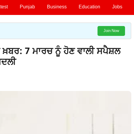
test
Punjab
Business
Education
Jobs
Join Now
ਬਰ: 7 ਮਾਰਚ ਨੂੰ ਹੋਣ ਵਾਲੀ ਸਪੈਸ਼ਲ
ਬਦਲੀ