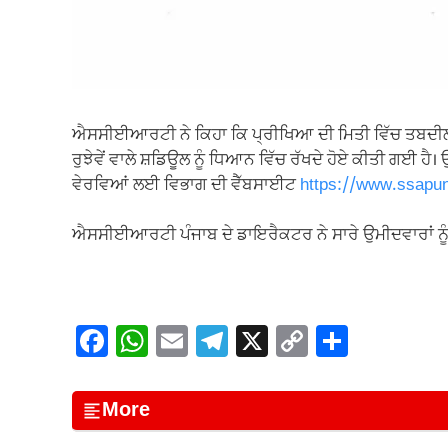
ਐਸਸੀਈਆਰਟੀ ਨੇ ਕਿਹਾ ਕਿ ਪ੍ਰੀਖਿਆ ਦੀ ਮਿਤੀ ਵਿੱਚ ਤਬਦੀਲੀ 
ਰੁਝੇਵੇਂ ਵਾਲੇ ਸ਼ਡਿਊਲ ਨੂੰ ਧਿਆਨ ਵਿੱਚ ਰੱਖਦੇ ਹੋਏ ਕੀਤੀ ਗਈ 
ਵੇਰਵਿਆਂ ਲਈ ਵਿਭਾਗ ਦੀ ਵੈੱਬਸਾਈਟ
https://www.ssapun
ਐਸਸੀਈਆਰਟੀ ਪੰਜਾਬ ਦੇ ਡਾਇਰੈਕਟਰ ਨੇ ਸਾਰੇ ਉਮੀਦਵਾਰਾਂ ਨੂ
F
W
E
T
X
C
S
a
h
m
el
o
h
c
at
ail
e
p
ar
More
e
s
gr
y
e