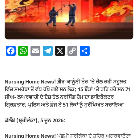
F
W
E
T
X
C
S
a
h
m
el
o
h
c
at
ail
e
p
ar
e
s
gr
y
e
Nursing Home News! ਗ਼ੈਰ-ਕਾਨੂੰਨੀ ਤੌਰ ‘ਤੇ ਚੱਲ ਰਹੀ ਸਹੂਲਤ
b
A
a
Li
ਵਿੱਚ ਸਮਰੱਥਾ ਤੋਂ ਵੱਧ ਰੱਖੇ ਗਏ ਸਨ ਲੋਕ; 15 ਬੈੱਡਾਂ ‘ਤੇ ਰਹਿ ਰਹੇ ਸਨ 71
o
p
m
n
ਜੀਅ- ਲਾਪਰਵਾਹੀ ਦੇ ਦੋਸ਼ ਹੇਠ ਨਰਸਿੰਗ ਹੋਮ ਦਾ ਡਾਇਰੈਕਟਰ
ਗ੍ਰਿਫ਼ਤਾਰ; ਪੁਲਿਸ ਅਤੇ ਫ਼ੌਜ ਨੇ 51 ਲੋਕਾਂ ਨੂੰ ਸੁਰੱਖਿਅਤ ਬਚਾਇਆ
o
p
k
k
ਕੋਲੰਬੋ (ਸ਼੍ਰੀਲੰਕਾ), 5 ਜੂਨ 2026:
Nursing Home News!
ਪੱਛਮੀ ਸ਼੍ਰੀਲੰਕਾ ਦੇ ਸ਼ਹਿਰ ਅੰਗੂਰੂਵਾਟੋਟਾ