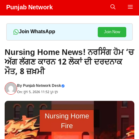
Skip
Punjab Network
Me
to
content
Join WhatsApp
Join Now
Nursing Home News! ਨਰਸਿੰਗ ਹੋਮ ‘ਚ
ਅੱਗ ਲੱਗਣ ਕਾਰਨ 12 ਲੋਕਾਂ ਦੀ ਦਰਦਨਾਕ
ਮੌਤ, 8 ਜ਼ਖ਼ਮੀ
By
Punjab Network Desk
On: ਜੂਨ 5, 2026 11:52 ਪੂਃ ਦੁਃ