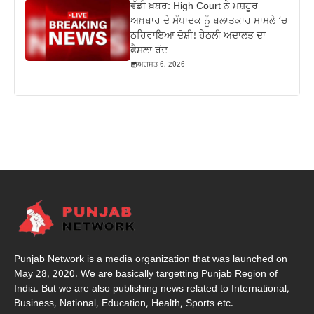
ਵੱਡੀ ਖ਼ਬਰ: High Court ਨੇ ਮਸ਼ਹੂਰ
ਅਖ਼ਬਾਰ ਦੇ ਸੰਪਾਦਕ ਨੂੰ ਬਲਾਤਕਾਰ ਮਾਮਲੇ ‘ਚ
ਠਹਿਰਾਇਆ ਦੋਸ਼ੀ! ਹੇਠਲੀ ਅਦਾਲਤ ਦਾ
ਫੈਸਲਾ ਰੱਦ
ਅਗਸਤ 6, 2026
Punjab Network is a media organization that was launched on
May 28, 2020. We are basically targetting Punjab Region of
India. But we are also publishing news related to International,
Business, National, Education, Health, Sports etc.