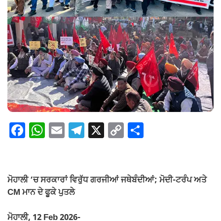
F
W
E
T
X
C
S
a
h
m
el
o
h
c
at
ail
e
p
ar
e
s
gr
y
e
ਮੋਹਾਲੀ ‘ਚ ਸਰਕਾਰਾਂ ਵਿਰੁੱਧ ਗਰਜੀਆਂ ਜਥੇਬੰਦੀਆਂ; ਮੋਦੀ-ਟਰੰਪ ਅਤੇ
b
A
a
Li
CM ਮਾਨ ਦੇ ਫੂਕੇ ਪੁਤਲੇ
o
p
m
n
ਮੋਹਾਲੀ, 12 Feb 2026-