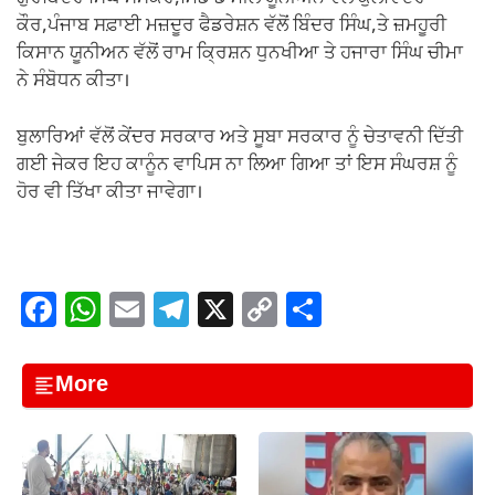
ਕੌਰ,ਪੰਜਾਬ ਸਫ਼ਾਈ ਮਜ਼ਦੂਰ ਫੈਡਰੇਸ਼ਨ ਵੱਲੋਂ ਬਿੰਦਰ ਸਿੰਘ,ਤੇ ਜ਼ਮਹੂਰੀ
ਕਿਸਾਨ ਯੂਨੀਅਨ ਵੱਲੋਂ ਰਾਮ ਕ੍ਰਿਸ਼ਨ ਧੁਨਖੀਆ ਤੇ ਹਜਾਰਾ ਸਿੰਘ ਚੀਮਾ
ਨੇ ਸੰਬੋਧਨ ਕੀਤਾ।
ਬੁਲਾਰਿਆਂ ਵੱਲੋਂ ਕੇਂਦਰ ਸਰਕਾਰ ਅਤੇ ਸੂਬਾ ਸਰਕਾਰ ਨੂੰ ਚੇਤਾਵਨੀ ਦਿੱਤੀ
ਗਈ ਜੇਕਰ ਇਹ ਕਾਨੂੰਨ ਵਾਪਿਸ ਨਾ ਲਿਆ ਗਿਆ ਤਾਂ ਇਸ ਸੰਘਰਸ਼ ਨੂੰ
ਹੋਰ ਵੀ ਤਿੱਖਾ ਕੀਤਾ ਜਾਵੇਗਾ।
F
W
E
T
X
C
S
a
h
m
el
o
h
c
at
ail
e
p
ar
More
e
s
gr
y
e
b
A
a
Li
o
p
m
n