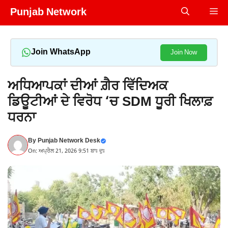
Skip
Punjab Network
Me
to
content
Join WhatsApp
Join Now
ਅਧਿਆਪਕਾਂ ਦੀਆਂ ਗ਼ੈਰ ਵਿੱਦਿਅਕ
ਡਿਊਟੀਆਂ ਦੇ ਵਿਰੋਧ ‘ਚ SDM ਧੂਰੀ ਖਿਲਾਫ਼
ਧਰਨਾ
By
Punjab Network Desk
On: ਅਪ੍ਰੈਲ 21, 2026 9:51 ਬਾਃ ਦੁਃ