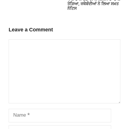
ਤੋੜਿਆ, ਜਥੇਬੰਦੀਆਂ ਨੇ ਲਿਆ ਸਖ਼ਤ
ਨੋਟਿਸ
Leave a Comment
Comment
Name
Email