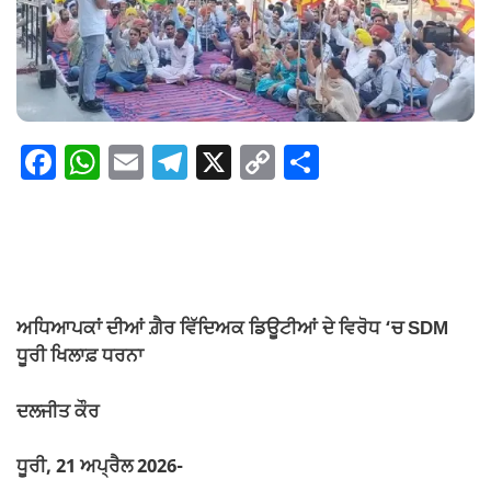
F
W
E
T
X
C
S
a
h
m
el
o
h
c
at
ail
e
p
ar
e
s
gr
y
e
b
A
a
Li
o
p
m
n
ਅਧਿਆਪਕਾਂ ਦੀਆਂ ਗ਼ੈਰ ਵਿੱਦਿਅਕ ਡਿਊਟੀਆਂ ਦੇ ਵਿਰੋਧ ‘ਚ SDM
ਧੂਰੀ ਖਿਲਾਫ਼ ਧਰਨਾ
o
p
k
k
ਦਲਜੀਤ ਕੌਰ
ਧੂਰੀ, 21 ਅਪ੍ਰੈਲ 2026-