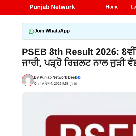
Skip
Punjab Network
Home
La
to
content
Join WhatsApp
PSEB 8th Result 2026: 8ਵੀਂ
ਜਾਰੀ, ਪੜ੍ਹੋ ਰਿਜ਼ਲਟ ਨਾਲ ਜੁੜੀ ਵ
By
Punjab Network Desk
On: ਅਪ੍ਰੈਲ 4, 2026 9:58 ਪੂਃ ਦੁਃ