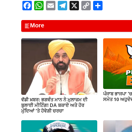
F
W
E
T
X
C
S
a
h
m
el
o
h
c
at
ail
e
p
ar
More
e
s
gr
y
e
b
A
a
Li
o
p
m
n
o
p
k
k
ਪੰਜਾਬ ਭਾਜਪਾ ‘
ਸਮੇਤ 10 ਅਹੁਦੇਦ
ਵੱਡੀ ਖ਼ਬਰ: ਭਗਵੰਤ ਮਾਨ ਨੇ ਮੁਲਾਜ਼ਮ ਦੀ
ਬੁਲਾਈ ਮੀਟਿੰਗ! DA ਬਕਾਏ ਅਤੇ ਹੋਰ
ਮੁੱਦਿਆਂ ‘ਤੇ ਹੋਵੇਗੀ ਚਰਚਾ