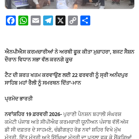
F
W
E
T
X
C
S
a
h
m
el
o
h
c
at
ail
e
p
ar
e
s
gr
y
e
ਐਨਪੀਐਸ ਕਰਮਚਾਰੀਆਂ ਨੇ ਅਰਥੀ ਫੂਕ ਕੀਤਾ ਮੁਜ਼ਾਹਰਾ,
ਬਜਟ ਸੈਸ਼ਨ
b
A
a
Li
ਦੌਰਾਨ ਵਿਧਾਨ ਸਭਾ ਵੱਲ ਕਰਨਗੇ ਕੂਚ
o
p
m
n
ਟੈਟ ਦੀ ਸ਼ਰਤ ਖਤਮ ਕਰਵਾਉਣ ਲਈ 22 ਫਰਵਰੀ ਨੂੰ ਸ੍ਰੀ ਅਨੰਦਪੁਰ
o
p
k
ਸਾਹਿਬ ਮਹਾਂ ਰੈਲੀ ਨੂੰ ਸਮਰਥਨ ਦਿੱਤਾ-ਮਾਨ
k
ਪ੍ਰਮੋਦ ਭਾਰਤੀ
ਨਵਾਂਸ਼ਹਿਰ 19 ਫ਼ਰਵਰੀ 2026-
ਪੁਰਾਣੀ ਪੈਨਸ਼ਨ ਬਹਾਲੀ ਸੰਘਰਸ਼
ਕਮੇਟੀ ਪੰਜਾਬ ਅਤੇ ਸੀਪੀਐਫ ਕਰਮਚਾਰੀ ਯੂਨੀਅਨ ਪੰਜਾਬ ਵੱਲੋਂ ਅੱਜ
ਡੀ ਸੀ ਦਫ਼ਤਰ ਦੇ ਸਾਹਮਣੇ, ਚੰਡੀਗੜ੍ਹ ਰੋਡ ਨਵਾਂ ਸ਼ਹਿਰ ਵਿਖੇ ਮੁੱਖ
ਮੰਤਰੀ, ਵਿੱਤ ਮੰਤਰੀ ਅਤੇ ਸਿੱਖਿਆ ਮੰਤਰੀ ਦਾ ਪੁਤਲਾ ਫੂਕ ਕੇ ਸੈਂਕੜਿਆਂ