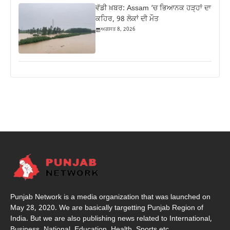
ਵੱਡੀ ਖ਼ਬਰ: Assam ‘ਚ ਭਿਆਨਕ ਹੜ੍ਹਾਂ ਦਾ
ਕਹਿਰ, 98 ਲੋਕਾਂ ਦੀ ਮੌਤ
ਅਗਸਤ 8, 2026
Punjab Network is a media organization that was launched on
May 28, 2020. We are basically targetting Punjab Region of
India. But we are also publishing news related to International,
Business, National, Education, Health, Sports etc.