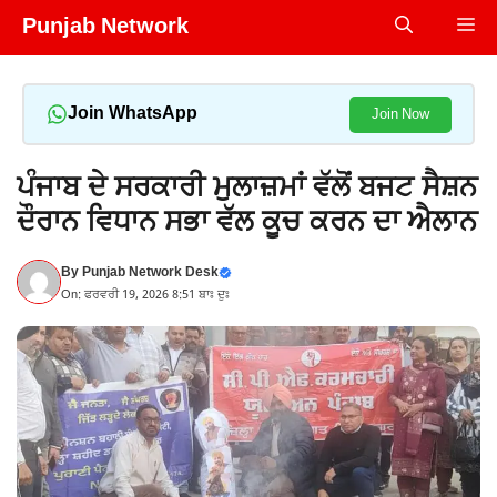
Skip
Punjab Network
Me
to
content
Join WhatsApp
Join Now
ਪੰਜਾਬ ਦੇ ਸਰਕਾਰੀ ਮੁਲਾਜ਼ਮਾਂ ਵੱਲੋਂ ਬਜਟ ਸੈਸ਼ਨ
ਦੌਰਾਨ ਵਿਧਾਨ ਸਭਾ ਵੱਲ ਕੂਚ ਕਰਨ ਦਾ ਐਲਾਨ
By
Punjab Network Desk
On: ਫਰਵਰੀ 19, 2026 8:51 ਬਾਃ ਦੁਃ