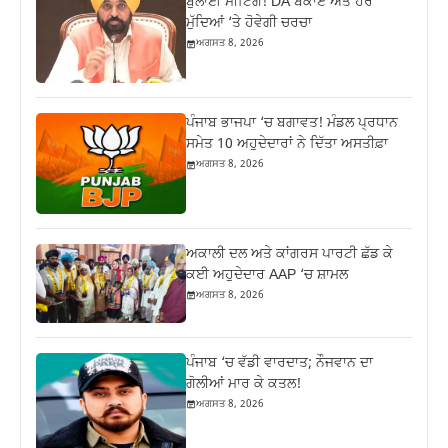
ਬੁਲਾਈ ਮੀਟਿੰਗ! DA ਬਕਾਏ ਅਤੇ ਹੋਰ
ਮੁੱਦਿਆਂ ‘ਤੇ ਹੋਵੇਗੀ ਚਰਚਾ
ਅਗਸਤ 8, 2026
ਪੰਜਾਬ ਭਾਜਪਾ ‘ਚ ਬਗਾਵਤ! ਮੰਡਲ ਪ੍ਰਧਾਨ
ਸਮੇਤ 10 ਅਹੁਦੇਦਾਰਾਂ ਨੇ ਦਿੱਤਾ ਅਸਤੀਫ਼ਾ
ਅਗਸਤ 8, 2026
ਅਕਾਲੀ ਦਲ ਅਤੇ ਕਾਂਗਰਸ ਪਾਰਟੀ ਛੱਡ ਕੇ
ਕਈ ਅਹੁਦੇਦਾਰ AAP ‘ਚ ਸ਼ਾਮਲ
ਅਗਸਤ 8, 2026
ਪੰਜਾਬ ‘ਚ ਵੱਡੀ ਵਾਰਦਾਤ; ਨੌਜਵਾਨ ਦਾ
ਗੋਲੀਆਂ ਮਾਰ ਕੇ ਕਤਲ!
ਅਗਸਤ 8, 2026