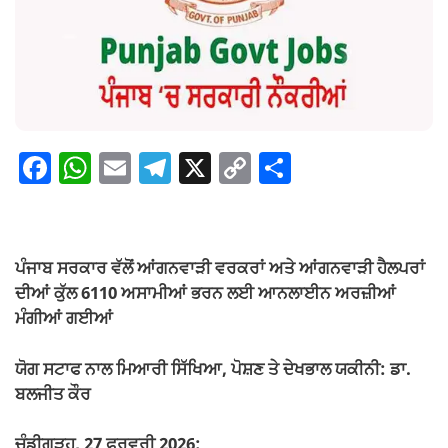
F
W
E
T
X
C
S
a
h
m
el
o
h
c
at
ail
e
p
ar
e
s
gr
y
e
ਪੰਜਾਬ ਸਰਕਾਰ ਵੱਲੋਂ ਆਂਗਨਵਾੜੀ ਵਰਕਰਾਂ ਅਤੇ ਆਂਗਨਵਾੜੀ ਹੈਲਪਰਾਂ
b
A
a
Li
ਦੀਆਂ ਕੁੱਲ 6110 ਅਸਾਮੀਆਂ ਭਰਨ ਲਈ ਆਨਲਾਈਨ ਅਰਜ਼ੀਆਂ
o
p
m
n
ਮੰਗੀਆਂ ਗਈਆਂ
o
p
k
ਯੋਗ ਸਟਾਫ ਨਾਲ ਮਿਆਰੀ ਸਿੱਖਿਆ, ਪੋਸ਼ਣ ਤੇ ਦੇਖਭਾਲ ਯਕੀਨੀ: ਡਾ.
k
ਬਲਜੀਤ ਕੌਰ
ਚੰਡੀਗੜ੍ਹ, 27 ਫਰਵਰੀ 2026: