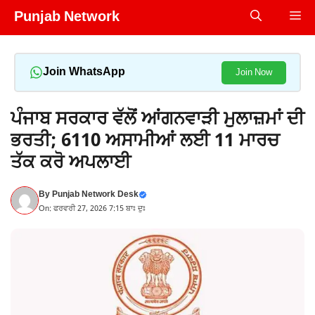
Skip
Punjab Network
Me
to
content
Join WhatsApp
Join Now
ਪੰਜਾਬ ਸਰਕਾਰ ਵੱਲੋਂ ਆਂਗਨਵਾੜੀ ਮੁਲਾਜ਼ਮਾਂ ਦੀ
ਭਰਤੀ; 6110 ਅਸਾਮੀਆਂ ਲਈ 11 ਮਾਰਚ
ਤੱਕ ਕਰੋ ਅਪਲਾਈ
By
Punjab Network Desk
On: ਫਰਵਰੀ 27, 2026 7:15 ਬਾਃ ਦੁਃ