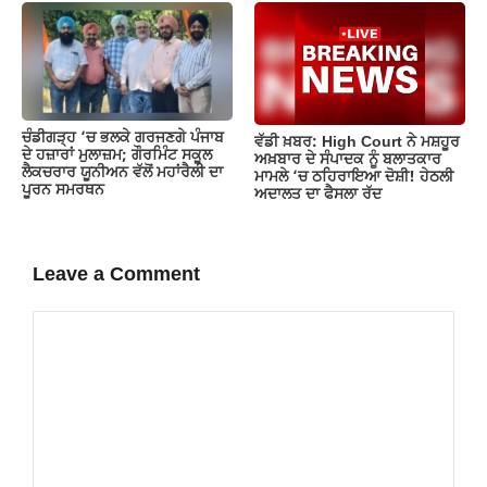
ਚੰਡੀਗੜ੍ਹ ‘ਚ ਭਲਕੇ ਗਰਜਣਗੇ ਪੰਜਾਬ
ਵੱਡੀ ਖ਼ਬਰ: High Court ਨੇ ਮਸ਼ਹੂਰ
ਦੇ ਹਜ਼ਾਰਾਂ ਮੁਲਾਜ਼ਮ; ਗੌਰਮਿੰਟ ਸਕੂਲ
ਅਖ਼ਬਾਰ ਦੇ ਸੰਪਾਦਕ ਨੂੰ ਬਲਾਤਕਾਰ
ਲੈਕਚਰਾਰ ਯੂਨੀਅਨ ਵੱਲੋਂ ਮਹਾਂਰੈਲੀ ਦਾ
ਮਾਮਲੇ ‘ਚ ਠਹਿਰਾਇਆ ਦੋਸ਼ੀ! ਹੇਠਲੀ
ਪੂਰਨ ਸਮਰਥਨ
ਅਦਾਲਤ ਦਾ ਫੈਸਲਾ ਰੱਦ
Leave a Comment
Comment