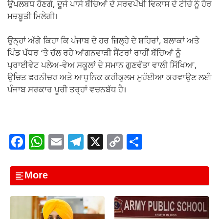
ਉਪਲਬਧ ਹੋਣਗੇ, ਦੂਜੇ ਪਾਸੇ ਬੱਚਿਆਂ ਦੇ ਸਰਵਪੱਖੀ ਵਿਕਾਸ ਦੇ ਟੀਚੇ ਨੂੰ ਹੋਰ
ਮਜ਼ਬੂਤੀ ਮਿਲੇਗੀ।
ਉਨ੍ਹਾਂ ਅੱਗੇ ਕਿਹਾ ਕਿ ਪੰਜਾਬ ਦੇ ਹਰ ਜ਼ਿਲ੍ਹੇ ਦੇ ਸ਼ਹਿਰਾਂ, ਬਲਾਕਾਂ ਅਤੇ
ਪਿੰਡ ਪੱਧਰ ‘ਤੇ ਚੱਲ ਰਹੇ ਆਂਗਨਵਾੜੀ ਸੈਂਟਰਾਂ ਰਾਹੀਂ ਬੱਚਿਆਂ ਨੂੰ
ਪ੍ਰਾਈਵੇਟ ਪਲੇਅ-ਵੇਅ ਸਕੂਲਾਂ ਦੇ ਸਮਾਨ ਗੁਣਵੱਤਾ ਵਾਲੀ ਸਿੱਖਿਆ,
ਉਚਿਤ ਫਰਨੀਚਰ ਅਤੇ ਆਧੁਨਿਕ ਕਰੀਕੁਲਮ ਮੁਹੱਈਆ ਕਰਵਾਉਣ ਲਈ
ਪੰਜਾਬ ਸਰਕਾਰ ਪੂਰੀ ਤਰ੍ਹਾਂ ਵਚਨਬੱਧ ਹੈ।
F
W
E
T
X
C
S
a
h
m
el
o
h
c
at
ail
e
p
ar
More
e
s
gr
y
e
b
A
a
Li