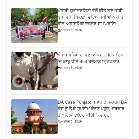
ਪੰਜਾਬੀ ਯੂਨੀਵਰਸਿਟੀ ਵੱਲੋਂ ਕੀਤੇ ਗਏ ਭਾਰੀ
ਫੀਸ ਵਾਧੇ ਖਿਲਾਫ਼ ਵਿਦਿਆਰਥੀਆਂ ਨੇ ਕੀਤਾ
ਡੀਨ ਅਕਾਦਮਿਕ ਦਫਤਰ ਦਾ ਘਿਰਾਓ!
ਅਗਸਤ 6, 2026
ਪੰਜਾਬ ਪੁਲਿਸ ਦਾ ਵੱਡਾ ਐਕਸ਼ਨ; ਇੱਕੋ ਦਿਨ
‘ਚ ਕਾਬੂ ਕੀਤੇ 454 ਬਦਮਾਸ਼ ਗ੍ਰਿਫ਼ਤਾਰ
ਅਗਸਤ 6, 2026
DA Case Punjab: ਪੰਜਾਬ ਦੇ ਮੁਲਾਜ਼ਮ DA
ਕੇਸ ਨੂੰ ਲੈ ਕੇ ਸੁਪਰੀਮ ਕੋਰਟ ਪਹੁੰਚੇ, ਸਰਕਾਰ
ਤੋਂ ਪਹਿਲਾਂ ਦਾਇਰ ਕੀਤੀ ‘ਕੇਵੀਏਟ’
ਅਗਸਤ 5, 2026